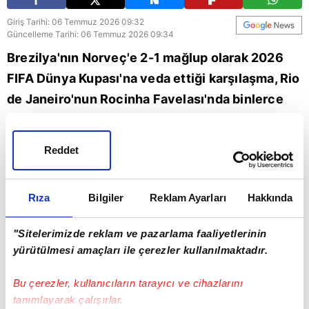
Giriş Tarihi: 06 Temmuz 2026 09:32
Güncelleme Tarihi: 06 Temmuz 2026 09:34
Brezilya'nın Norveç'e 2-1 mağlup olarak 2026
FIFA Dünya Kupası'na veda ettiği karşılaşma, Rio
de Janeiro'nun Rocinha Favelası'nda binlerce
futbolsever tarafından dev ekranda izlendi.
Sokakları dolduran taraftarlar, son düdüğün
Reddet
ardından büyük hayal kırıklığı yaşadı. İşte o
anlar...
Rıza
Bilgiler
Reklam Ayarları
Hakkında
Brezilya
dünya kupası
"Sitelerimizde reklam ve pazarlama faaliyetlerinin
yürütülmesi amaçları ile çerezler kullanılmaktadır.
Bu çerezler, kullanıcıların tarayıcı ve cihazlarını
tanımlayarak çalışırlar.