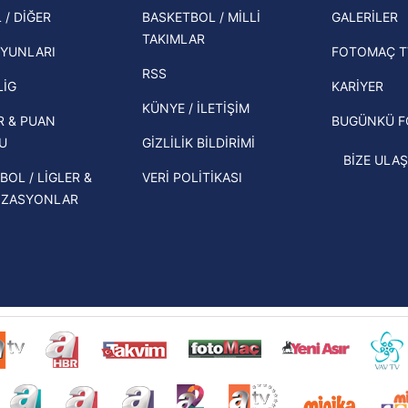
şampi
 / DİĞER
BASKETBOL / MİLLİ
GALERİLER
 çerezlerle ilgili bilgi almak için lütfen
tıklayınız
.
İspanya-Arjantin finalinin ardından dış
TAKIMLAR
Herna
basından gündem olan manşetler!
YUNLARI
FOTOMAÇ T
ekipl
RSS
Beşiktaş'ın UEFA Avrupa Ligi'nde 3. Ön
direk
LİG
KARİYER
Eleme Turu muhtemel rakipleri belli
KÜNYE / İLETİŞİM
R & PUAN
BUGÜNKÜ 
oldu!
U
GİZLİLİK BİLDİRİMİ
BİZE ULAŞ
BOL / LİGLER &
VERİ POLİTİKASI
İZASYONLAR