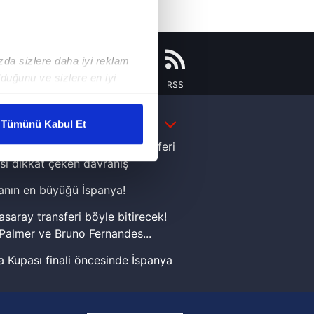
ızda sizlere daha iyi reklam
duğunu ve sizlere en iyi
Instagram
Flipboard
Youtube
RSS
liyetlerimizi karşılamak
DAHA FAZLA
Tümünü Kabul Et
ar gösterilmeyecektir."
e Yamal'dan Dünya Kupası zaferi
sı dikkat çeken davranış
çerezler kullanılmaktadır. Bu
nın en büyüğü İspanya!
u hizmetlerinin sunulması
i ve sizlere yönelik
asaray transferi böyle bitirecek!
nılacaktır.
Palmer ve Bruno Fernandes...
 Kupası finali öncesinde İspanya
kin detaylı bilgi için Ayarlar
sinde can sıkan gelişme!
FIFA Dünya Kupası'nı kazanana
ak ve sitemizde ilgili