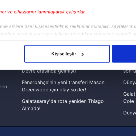
yıcı ve cihazlarını tanımlayarak çalışırlar.
!
de sizlere özel kişiselleştirilmiş reklamlar sunabilir, sayfalarım
aparken amacımızın size daha iyi bir reklam deneyimi sunmak ol
iPhone
Android
iPad
Facebook
X
NSosyal
imizden gelen çabayı gösterdiğimizi ve bu noktada, reklamların ma
olduğunu sizlere hatırlatmak isteriz.
Kişiselleştir
çerezlere izin vermedikleri takdirde, kullanıcılara hedefli reklaml
Fenerbahçe'de sürpriz ayrılık ihtimali!
Lamin
Devre arasında gelmişti
sonra
abilmek için İnternet Sitemizde kendimize ve üçüncü kişilere ait 
Fenerbahçe'nin yeni transferi Mason
Dünya
isel verileriniz işlenmekte olup gerekli olan çerezler bilgi toplum
leri
Greenwood için olay sözler!
 çerezler, sitemizin daha işlevsel kılınması ve kişiselleştirilmes
Galat
 yapılması, amaçlarıyla sınırlı olarak açık rızanız dahilinde kulla
Galatasaray'da rota yeniden Thiago
Cole 
Almada!
Dünya
aşağıda yer alan panel vasıtasıyla belirleyebilirsiniz. Çerezlere iliş
Fenerbahçe'nin Şampiyonlar Ligi'nde
cephe
lgilendirme Metnimizi
ziyaret edebilirsiniz.
muhtemel rakibi belli oldu! Gornik
2026 
Zabrze'yi elerlerse...
Korunması Kanunu uyarınca hazırlanmış Aydınlatma Metnimizi okum