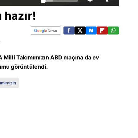
 hazır!
9
 Milli Takımımızın ABD maçına da ev
umu görüntülendi.
kımımızın