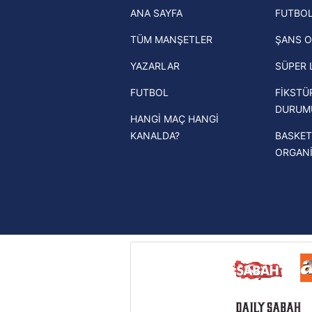
ANA SAYFA
FUTBOL
haberleri
mevzuata uygun olarak kullanılan
TÜM MANŞETLER
ŞANS O
Trendyol Süper Lig haberleri
YAZARLAR
SÜPER 
Ziraat Türkiye Kupası haberleri
FUTBOL
FİKSTÜ
UEFA Şampiyonlar Ligi haberleri
DURUM
HANGİ MAÇ HANGİ
UEFA Avrupa Ligi haberleri
KANALDA?
BASKET
UEFA Konferans Ligi haberleri
ORGAN