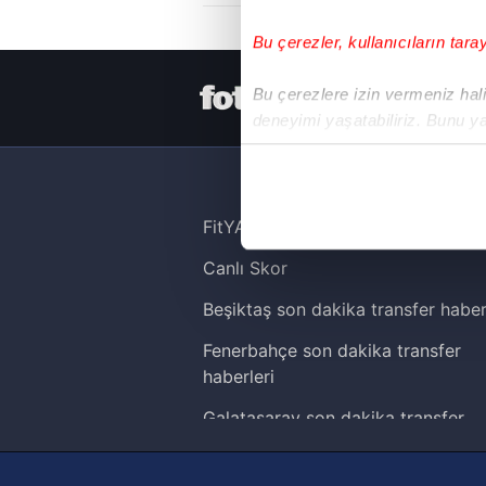
Bu çerezler, kullanıcıların tara
HER YERDE
Bu çerezlere izin vermeniz halin
deneyimi yaşatabiliriz. Bunu y
içerikleri sunabilmek adına el
noktasında tek gelir kalemimiz 
Her halükârda, kullanıcılar, bu 
FitYAŞA
Canlı Skor
Sizlere daha iyi bir hizmet sun
çerezler vasıtasıyla çeşitli kiş
Beşiktaş son dakika transfer haber
amacıyla kullanılmaktadır. Diğer
Fenerbahçe son dakika transfer
reklam/pazarlama faaliyetlerinin
haberleri
Çerezlere ilişkin tercihlerinizi 
Galatasaray son dakika transfer
butonuna tıklayabilir,
Çerez Bi
haberleri
Trabzonspor son dakika transfer
6698 sayılı Kişisel Verilerin 