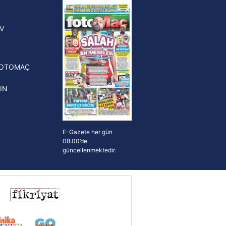
yonluk yüzüğü verilecek
n Crespo, Meksika Ligi
V
erinden Atlas'ın yeni teknik
törü oldu
FOTOMAÇ
IN
E-Gazete her gün
08:00’de
güncellenmektedir.