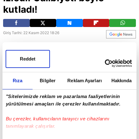
kutladı!
Giriş Tarihi: 22 Kasım 2022 18:26
Galatasaraylı Bafetimbi Gomis, Suudi
Arabistan'ın Arjantin karşısında aldığı 2-1'lik
Reddet
galibiyeti böyle kutladı. İşte o anlar...
Rıza
Bilgiler
Reklam Ayarları
Hakkında
Arjantin
"Sitelerimizde reklam ve pazarlama faaliyetlerinin
yürütülmesi amaçları ile çerezler kullanılmaktadır.
Bu çerezler, kullanıcıların tarayıcı ve cihazlarını
tanımlayarak çalışırlar.