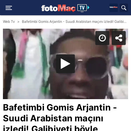
Web Tv
Bafetimbi Gomis Arjantin - Suudi Arabistan maçını izledi! Galibiyeti böyle kutladı!
Bafetimbi Gomis Arjantin -
Suudi Arabistan maçını
izledi! Galibiyeti böyle