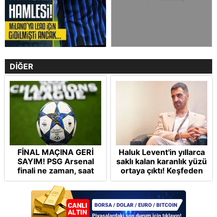
DİĞER
FİNAL MAÇINA GERİ
Haluk Levent'in yıllarca
SAYIM! PSG Arsenal
saklı kalan karanlık yüzü
finali ne zaman, saat
ortaya çıktı! Keşfeden
kaçta oynanacak ve
Yıldıray Gürgen'den
hangi kanalda
çarpıcı iddialar: "Hapis
yayınlanacak?
yatarken bile kumar
oynuyordu"