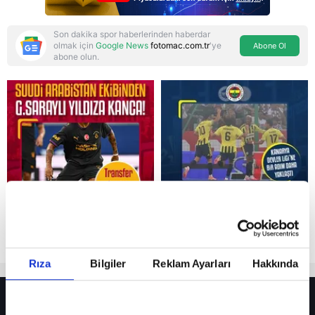
Son dakika spor haberlerinden haberdar
olmak için
Google News
fotomac.com.tr
'ye
Abone Ol
abone olun.
Reddet
Rıza
Bilgiler
Reklam Ayarları
Hakkında
HER YERDE!