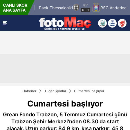
CANLI SKOR
85'
Pafos FC
Paok Thessaloniki
RSC Anderlecht
ANA SAYFA
0
-
1
Haberler
Diğer Sporlar
Cumartesi başlıyor
Cumartesi başlıyor
Grean Fondo Trabzon, 5 Temmuz Cumartesi günü
Trabzon Şehir Merkezi'nden 08.30'da start
alacak. Uzun parkur: 84,9 km, kısa parkur: 45,8