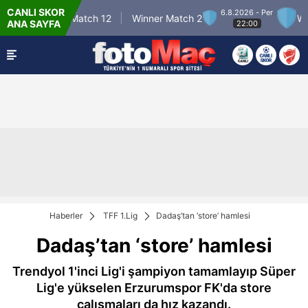
CANLI SKOR
6.8.2026 - Per
Winner Match 12
Winner Match 2
Winne
ANA SAYFA
22:00
Haberler
TFF 1.Lig
Dadaş’tan ‘store’ hamlesi
Dadaş’tan ‘store’ hamlesi
Trendyol 1'inci Lig'i şampiyon tamamlayıp Süper
Lig'e yükselen Erzurumspor FK'da store
çalışmaları da hız kazandı.