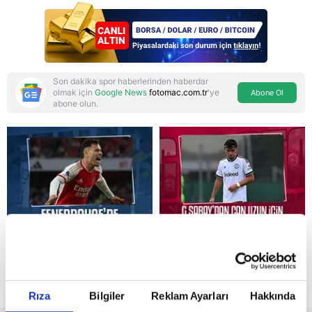
savunma anlaşması:
"Islamic NATO"
manşetleri
Son dakika spor haberlerinden haberdar
olmak için
Google News
fotomac.com.tr
'ye
Abone Ol
abone olun.
Reddet
Rıza
Bilgiler
Reklam Ayarları
Hakkında