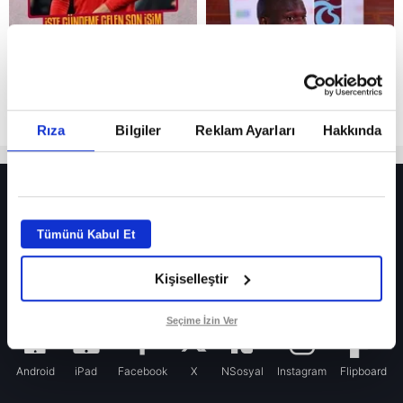
Rıza
Bilgiler
Reklam Ayarları
Hakkında
HER YERDE!
Fenerbahçe’de sürpriz ayrılık ihtimali! Devre arasında gelmişti
Tümünü Kabul Et
Fenerbahçe’nin yeni transferi Mason Greenwood için olay sözler!
Kişiselleştir
Galatasaray’da rota yeniden Thiago Almada!
iPhone
Seçime İzin Ver
Android
iPad
Facebook
X
NSosyal
Instagram
Flipboard