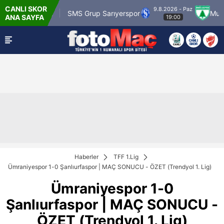
CANLI SKOR
9.8.2026 - Paz
 Karagümrük
SMS Grup Sarıyerspor
Muğlasp
ANA SAYFA
19:00
Haberler
TFF 1.Lig
Ümraniyespor 1-0 Şanlıurfaspor | MAÇ SONUCU - ÖZET (Trendyol 1. Lig)
Ümraniyespor 1-0
Şanlıurfaspor | MAÇ SONUCU -
ÖZET (Trendyol 1. Lig)