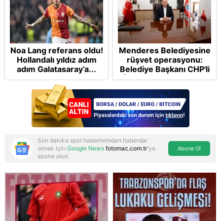
Noa Lang referans oldu!
Menderes Belediyesine
Hollandalı yıldız adım
rüşvet operasyonu:
adım Galatasaray’a...
Belediye Başkanı CHP'li
İlkay Çiçek tutuklandı
Son dakika spor haberlerinden haberdar
olmak için
Google News
fotomac.com.tr
'ye
Abone Ol
abone olun.
Reddet