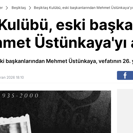
er
Beşiktaş
Beşiktaş Kulübü, eski başkanlarından Mehmet Üstünkaya'yı
Kulübü, eski başk
met Üstünkaya'yı 
ski başkanlarından Mehmet Üstünkaya, vefatının 26. 
iran 2026 18:10