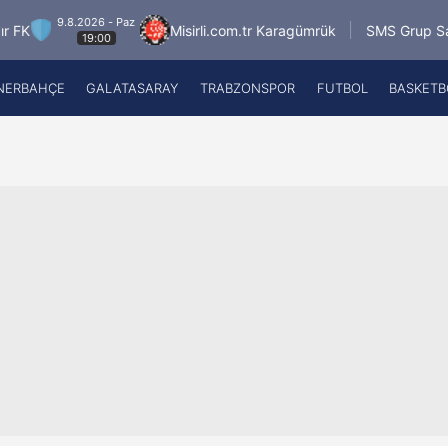
9.8.2026 - Paz
Misirli.com.tr Karagümrük
SMS Grup Sarıyersp
19:00
NERBAHÇE
GALATASARAY
TRABZONSPOR
FUTBOL
BASKETB
Beşiktaş
A
Fenerbahçe
A
Galatasaray
A
Trabzonspor
A
Futbol
A
Basketbol
Ziraat Türkiye Kupası
DİZİ
Diğer Sporlar