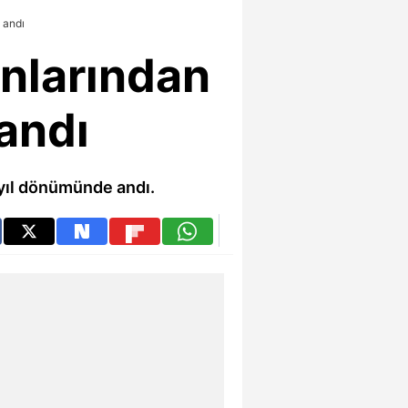
 andı
anlarından
andı
yıl dönümünde andı.