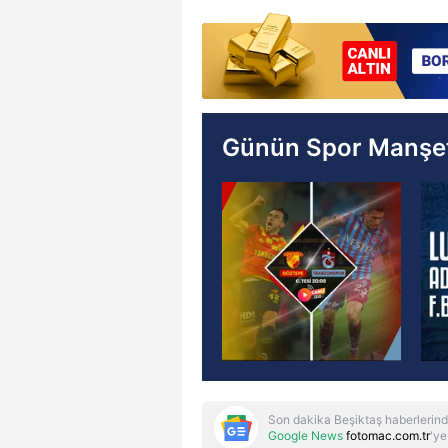
Günün Spor Manşet
Son dakika Beşiktaş haberlerind
Google News
fotomac.com.tr
'ye