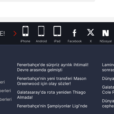
E!
iPhone
Android
iPad
Facebook
X
NSosyal
Fenerbahçe'de sürpriz ayrılık ihtimali!
Lamin
Devre arasında gelmişti
sonras
Fenerbahçe'nin yeni transferi Mason
Dünya
eri
Greenwood için olay sözler!
Galata
erleri
Galatasaray'da rota yeniden Thiago
Cole P
Almada!
berleri
Dünya 
Fenerbahçe'nin Şampiyonlar Ligi'nde
cephe
muhtemel rakibi belli oldu! Gornik