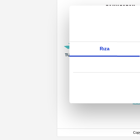
Rıza
Cop