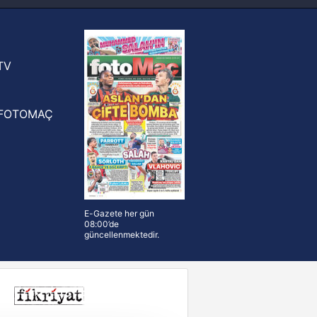
FIFA Dünya Kupası'nı kazanana
yonluk yüzüğü verilecek
n Crespo, Meksika Ligi
rinden Atlas'ın yeni teknik direktörü
TV
FOTOMAÇ
E-Gazete her gün
08:00’de
güncellenmektedir.