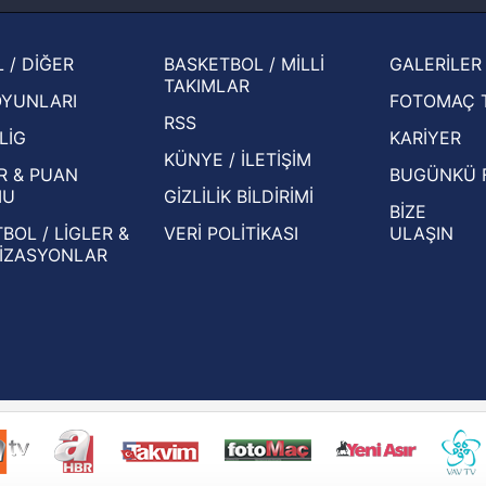
2026 
Zabrze'yi elerlerse...
şampi
İspanya-Arjantin finalinin ardından dış
Herna
 / DİĞER
BASKETBOL / MİLLİ
GALERİLER
basından gündem olan manşetler!
ekiple
TAKIMLAR
OYUNLARI
FOTOMAÇ 
Beşiktaş'ın UEFA Avrupa Ligi'nde 3. Ön
oldu
RSS
Eleme Turu muhtemel rakipleri belli oldu!
LİG
KARİYER
KÜNYE / İLETİŞİM
R & PUAN
BUGÜNKÜ 
MU
GİZLİLİK BİLDİRİMİ
BİZE
BOL / LİGLER &
VERİ POLİTİKASI
ULAŞIN
İZASYONLAR