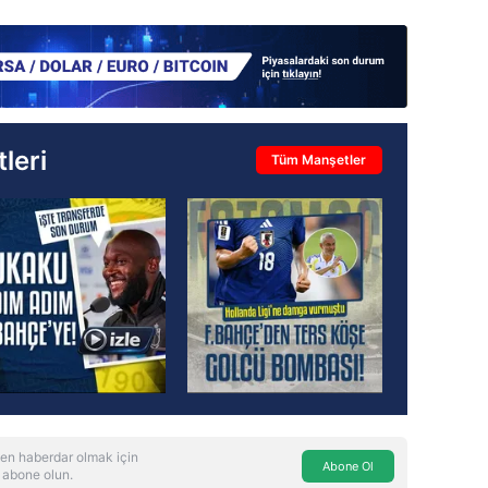
leri
Tüm Manşetler
en haberdar olmak için
Abone Ol
 abone olun.