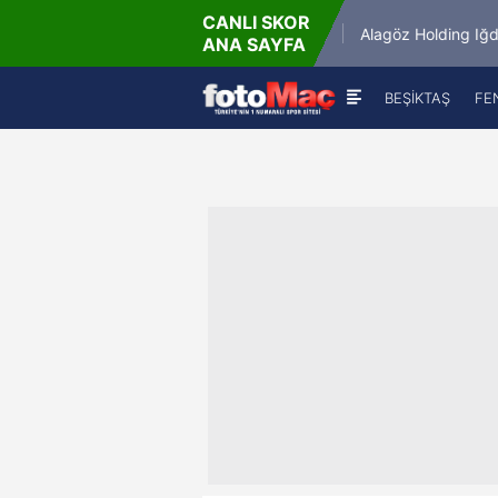
CANLI SKOR
8.8.2026 - Cum
r
Keçiörengücü
Alagöz Holding Iğdır FK
ANA SAYFA
21:30
BEŞİKTAŞ
FE