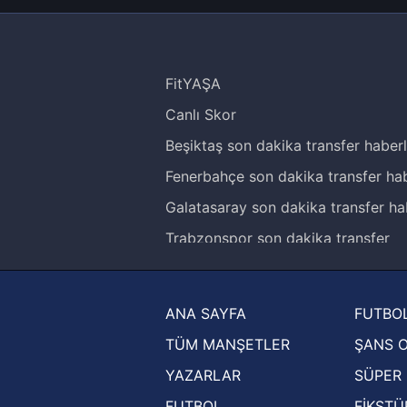
FitYAŞA
Canlı Skor
Beşiktaş son dakika transfer haberl
Fenerbahçe son dakika transfer hab
Galatasaray son dakika transfer ha
Trabzonspor son dakika transfer
haberleri
Trendyol Süper Lig haberleri
ANA SAYFA
FUTBOL
Ziraat Türkiye Kupası haberleri
TÜM MANŞETLER
ŞANS 
UEFA Şampiyonlar Ligi haberleri
YAZARLAR
SÜPER 
UEFA Avrupa Ligi haberleri
FUTBOL
FİKSTÜ