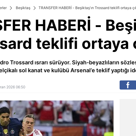
rler
Beşiktaş
TRANSFER HABERİ - Beşiktaş'ın Trossard teklifi ortaya çık
ER HABERİ - Beşi
sard teklifi ortaya ç
ro Trossard ısrarı sürüyor. Siyah-beyazlıların söz
lçikalı sol kanat ve kulübü Arsenal’e teklif yaptığı idd
ziran 2026 06:50