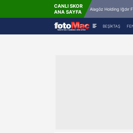
CANLI SKOR
45'
9.
yaspor
Keçiörengücü
Alagöz Holding Iğdır FK
ANA SAYFA
1
-
0
BEŞİKTAŞ
FE