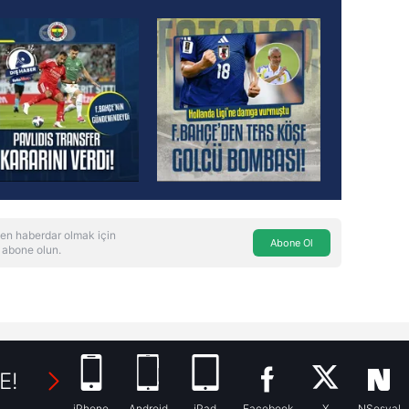
en haberdar olmak için
Abone Ol
 abone olun.
E!
iPhone
Android
iPad
Facebook
X
NSosyal