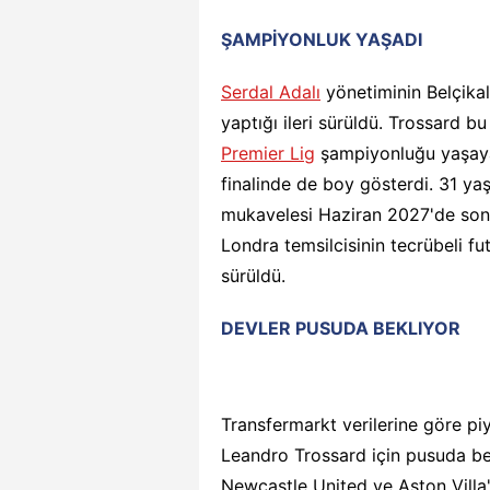
ŞAMPİYONLUK YAŞADI
Serdal Adalı
yönetiminin Belçika
yaptığı ileri sürüldü. Trossard bu
Premier Lig
şampiyonluğu yaşaya
finalinde de boy gösterdi. 31 yaş
mukavelesi Haziran 2027'de son
Londra temsilcisinin tecrübeli fut
sürüldü.
DEVLER PUSUDA BEKLIYOR
Transfermarkt verilerine göre pi
Leandro Trossard için pusuda bek
Newcastle United ve Aston Villa'nı