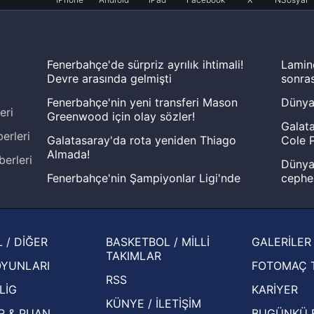
Fenerbahçe'de sürpriz ayrılık ihtimali!
Lamin
Devre arasında gelmişti
sonras
Fenerbahçe'nin yeni transferi Mason
Dünya
eri
Greenwood için olay sözler!
Galata
erleri
Galatasaray'da rota yeniden Thiago
Cole P
Almada!
berleri
Dünya 
Fenerbahçe'nin Şampiyonlar Ligi'nde
cephe
muhtemel rakibi belli oldu! Gornik
2026 
Zabrze'yi elerlerse...
şampi
İspanya-Arjantin finalinin ardından dış
Herna
 / DİĞER
BASKETBOL / MİLLİ
GALERİLER
basından gündem olan manşetler!
ekiple
TAKIMLAR
OYUNLARI
FOTOMAÇ 
Beşiktaş'ın UEFA Avrupa Ligi'nde 3. Ön
oldu
RSS
Eleme Turu muhtemel rakipleri belli oldu!
LİG
KARİYER
KÜNYE / İLETİŞİM
R & PUAN
BUGÜNKÜ 