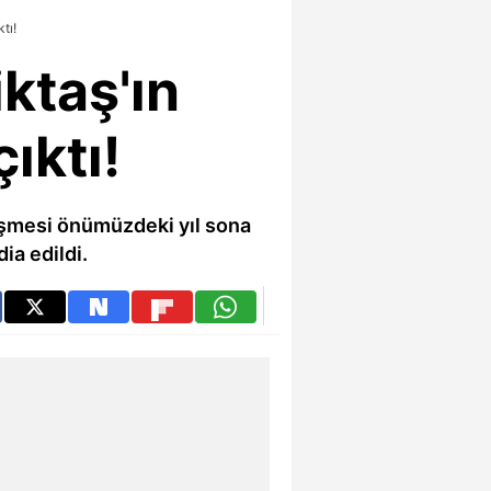
tı!
ktaş'ın
ıktı!
leşmesi önümüzdeki yıl sona
ia edildi.