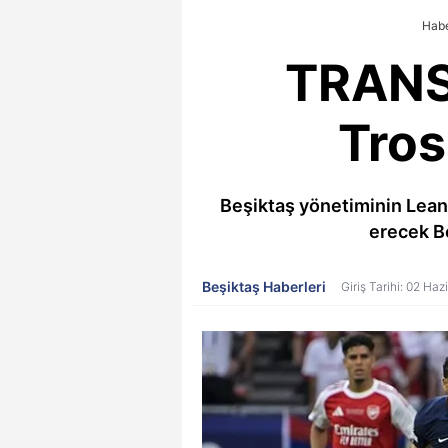
Habe
TRANSF
Tros
Beşiktaş yönetiminin Leand
erecek Be
Beşiktaş Haberleri
Giriş Tarihi: 02 Ha