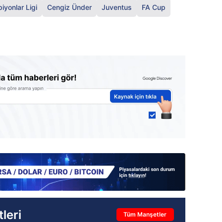
yonlar Ligi
Cengiz Ünder
Juventus
FA Cup
leri
Tüm Manşetler