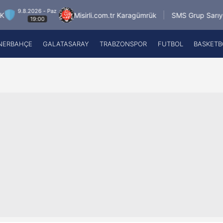
8.2026 - Paz
Misirli.com.tr Karagümrük
SMS Grup Sarıyerspor
19:00
NERBAHÇE
GALATASARAY
TRABZONSPOR
FUTBOL
BASKETB
Beşiktaş
A
Fenerbahçe
A
Galatasaray
A
Trabzonspor
A
Futbol
A
Basketbol
Ziraat Türkiye Kupası
DİZİ
Diğer Sporlar