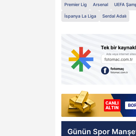
Premier Lig
Arsenal
UEFA Şampi
İspanya La Liga
Serdal Adalı
Günün Spor Manşet