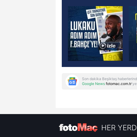
Son dakika Beşiktaş haberlerind
Google News
fotomac.com.tr
'ye
HER YERD