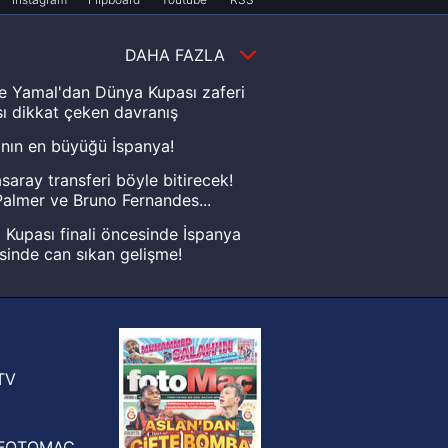
DAHA FAZLA
e Yamal'dan Dünya Kupası zaferi
ı dikkat çeken davranış
nın en büyüğü İspanya!
saray transferi böyle bitirecek!
almer ve Bruno Fernandes...
Kupası finali öncesinde İspanya
sinde can sıkan gelişme!
FIFA Dünya Kupası'nı kazanana
yonluk yüzüğü verilecek
n Crespo, Meksika Ligi
rinden Atlas'ın yeni teknik direktörü
TV
FOTOMAÇ