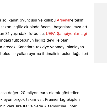
lı sol kanat oyuncusu ve kulübü
Arsenal
'e teklif
 sezon İngiliz ekibinde önemli başarılara imza attı.
n 31 yaşındaki futbolcu,
UEFA Şampiyonlar Ligi
ındaki futbolcunun İngiliz devi ile olan
a erecek. Kanatlara takviye yapmayı planlayan
bolcu ile yolları ayırma ihtimalinin bulunduğu ileri
yasa değeri 20 milyon euro olarak gösterilen
leyen birçok takım var. Premier Lig ekipleri
n yanı sıra İtalya Serie A temsilcileri İnter,