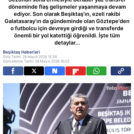
döneminde flaş gelişmeler yaşanmaya devam
ediyor. Son olarak Beşiktaş'ın, ezeli rakibi
Galatasaray'ın da gündeminde olan Göztepe'den
o futbolcu için devreye girdiği ve transferde
önemli bir yol katettiği öğrenildi. İşte tüm
detaylar...
Beşiktaş Haberleri
Giriş Tarihi: 28 Mayıs 2026 15:39
Güncelleme Tarihi: 28 Mayıs 2026 16:03