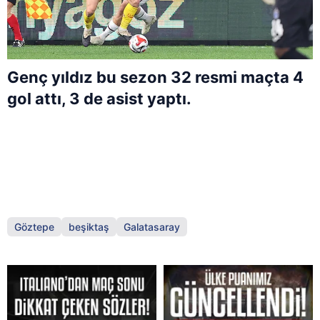
Genç yıldız bu sezon 32 resmi maçta 4
gol attı, 3 de asist yaptı.
Göztepe
beşiktaş
Galatasaray