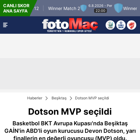
CANLI SKOR
6.8.2026 - Per
Winner Match 12
Winner Match 2
Winner Mat
ANA SAYFA
22:00
Haberler
Beşiktaş
Dotson MVP seçildi
Dotson MVP seçildi
Basketbol BKT Avrupa Kupası'nda Beşiktaş
GAİN'in ABD'li oyun kurucusu Devon Dotson, yarı
finallerin en değerli oyuncusu (MVP) oldu.