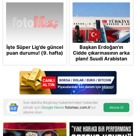
İşte Süper Lig'de güncel
Başkan Erdoğan'ın
puan durumu! (9. hafta)
Cidde çıkarmasının arka
planı! Suudi Arabistan
ve Pakistan'la Mekke
Anlaşması: "Tel Aviv için
'ölümcül ittifak"
Son dakika Beşiktaş haberlerinden haberdar
olmak için
Google News
fotomac.com.tr
'ye
Abone Ol
abone olun.