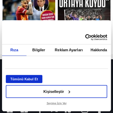
Reddet
Rıza
Bilgiler
Reklam Ayarları
Hakkında
HER YERDE!
Fenerbahçe’de sürpriz ayrılık ihtimali! Devre arasında gelmişti
Tümünü Kabul Et
Fenerbahçe’nin yeni transferi Mason Greenwood için olay sözler!
Kişiselleştir
Galatasaray’da rota yeniden Thiago Almada!
iPhone
Seçime İzin Ver