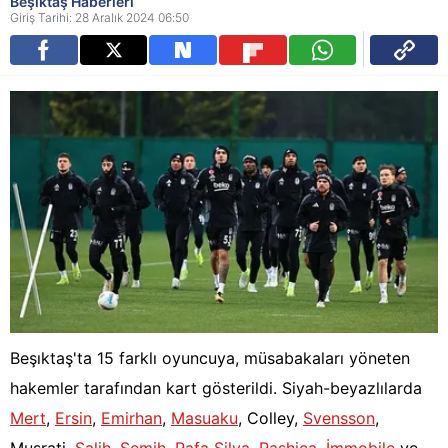
Beşiktaş Haberleri
Giriş Tarihi: 28 Aralık 2024 06:50
Beşıktaş'ta 15 farklı oyuncuya, müsabakaları yöneten
hakemler tarafından kart gösterildi. Siyah-beyazlılarda
Mert
,
Ersin
,
Emirhan
,
Masuaku
, Colley,
Svensson
,