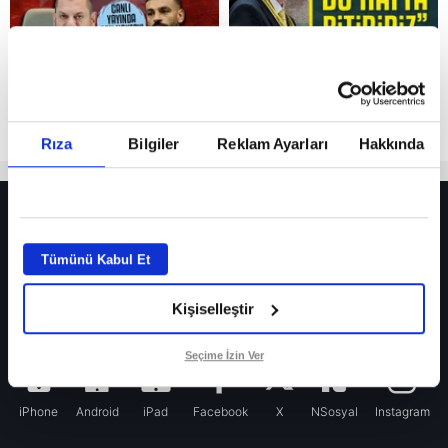
Rıza
Bilgiler
Reklam Ayarları
Hakkında
HER YERDE!
Fenerbahçeli yıldız prensipte anlaşmaya vardı! İşte Yıldırım’ın transfer talebi
Tümünü Kabul Et
Fenerbahçe’nin yeni transferi Mason Greenwood için olay sözler!
Kişiselleştir
Galatasaray’da rota yeniden Thiago Almada!
Seçime İzin Ver
iPhone
Android
iPad
Facebook
X
NSosyal
Instagram