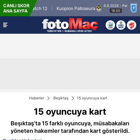
CANLI SKOR
6.8.2026 - Per
Winner Match 12
Kuopion Palloseura
CS U
ANA SAYFA
18:00
Haberler
Beşiktaş
15 oyuncuya kart
15 oyuncuya kart
Beşıktaş'ta 15 farklı oyuncuya, müsabakaları
yöneten hakemler tarafından kart gösterildi.