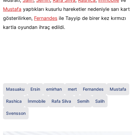
Musrati,
Salih
,
Semih
,
Rafa Silva
,
Rashica
,
İmmobile
ve
Mustafa
yaptıkları kusurlu hareketler nedeniyle sarı kart
gösterilirken,
Fernandes
ile Tayyip de birer kez kırmızı
kartla oyundan ihraç edildi.
Masuaku
Ersin
emirhan
mert
Fernandes
Mustafa
Rashica
İmmobile
Rafa Silva
Semih
Salih
Svensson