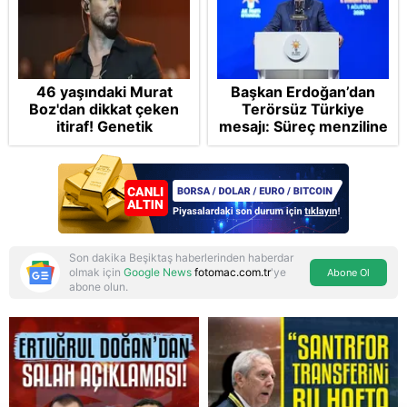
46 yaşındaki Murat
Başkan Erdoğan’dan
Boz'dan dikkat çeken
Terörsüz Türkiye
itiraf! Genetik
mesajı: Süreç menziline
korkusunu açıkladı
varacak
Son dakika Beşiktaş haberlerinden haberdar
olmak için
Google News
fotomac.com.tr
'ye
Abone Ol
abone olun.
Reddet