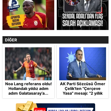
DİĞER
Noa Lang referans oldu!
AK Parti Sözcüsü Ömer
Hollandalı yıldız adım
Çelik'ten "Çerçeve
adım Galatasaray’a...
Yasa" mesajı: "2 yıllık
sürecin en önemli
aşamasındayız"