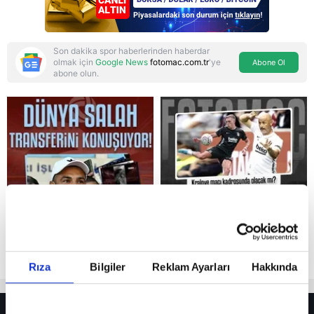
Son dakika spor haberlerinden haberdar
olmak için
Google News
fotomac.com.tr
'ye
Abone Ol
abone olun.
Reddet
Rıza
Bilgiler
Reklam Ayarları
Hakkında
HER YERDE!