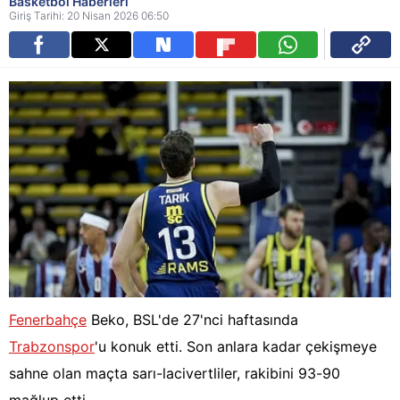
Basketbol Haberleri
Giriş Tarihi: 20 Nisan 2026 06:50
Fenerbahçe
Beko, BSL'de 27'nci haftasında
Trabzonspor
'u konuk etti. Son anlara kadar çekişmeye
sahne olan maçta sarı-lacivertliler, rakibini 93-90