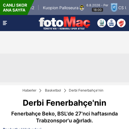
CANLI SKOR
6.8.2026 - Per
nner Match 12
Kuopion Palloseura
CS Unive
ANA SAYFA
18:00
Haberler
Basketbol
Derbi Fenerbahçe'nin
Derbi Fenerbahçe'nin
Fenerbahçe Beko, BSL'de 27'nci haftasında
Trabzonspor'u ağırladı.