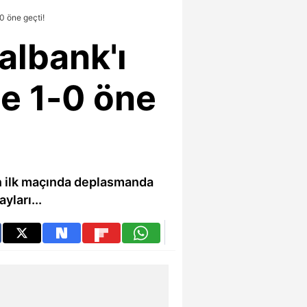
0 öne geçti!
albank'ı
e 1-0 öne
ın ilk maçında deplasmanda
yları...