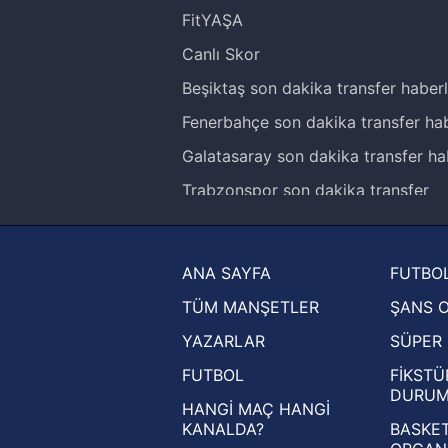
FitYAŞA
Canlı Skor
Beşiktaş son dakika transfer haberl
Fenerbahçe son dakika transfer hab
Galatasaray son dakika transfer ha
Trabzonspor son dakika transfer
haberleri
Trendyol Süper Lig haberleri
ANA SAYFA
FUTBOL
Ziraat Türkiye Kupası haberleri
TÜM MANŞETLER
ŞANS 
UEFA Şampiyonlar Ligi haberleri
YAZARLAR
SÜPER 
UEFA Avrupa Ligi haberleri
FUTBOL
FİKSTÜ
UEFA Konferans Ligi haberleri
DURU
HANGİ MAÇ HANGİ
KANALDA?
BASKET