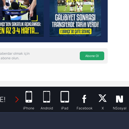
aberdar olmak için
Abone Ol
 abone olun.
E!
iPhone
Android
iPad
Facebook
X
NSosyal