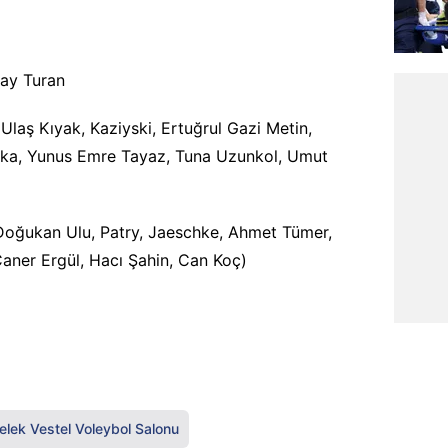
ray Turan
laş Kıyak, Kaziyski, Ertuğrul Gazi Metin,
iwka, Yunus Emre Tayaz, Tuna Uzunkol, Umut
Doğukan Ulu, Patry, Jaeschke, Ahmet Tümer,
Caner Ergül, Hacı Şahin, Can Koç)
elek Vestel Voleybol Salonu