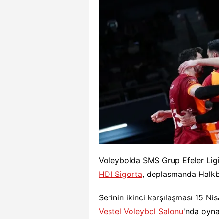
Voleybolda SMS Grup Efeler Ligi
HDI Sigorta
, deplasmanda Halkba
Serinin ikinci karşılaşması 15 
Vestel Voleybol Salonu
'nda oyn