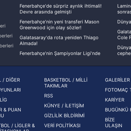
Fenerbahçe'de sürpriz ayrılık ihtimali!
Lamin
Devre arasında gelmişti
sonras
Fenerbahçe'nin yeni transferi Mason
Dünya
eri
Greenwood için olay sözler!
Galata
erleri
Galatasaray'da rota yeniden Thiago
Cole P
Almada!
berleri
Dünya 
Fenerbahçe'nin Şampiyonlar Ligi'nde
cephe
muhtemel rakibi belli oldu! Gornik
2026 
Zabrze'yi elerlerse...
şampi
İspanya-Arjantin finalinin ardından dış
Herna
 / DİĞER
BASKETBOL / MİLLİ
GALERİLER
basından gündem olan manşetler!
ekiple
TAKIMLAR
OYUNLARI
FOTOMAÇ 
Beşiktaş'ın UEFA Avrupa Ligi'nde 3. Ön
oldu
RSS
Eleme Turu muhtemel rakipleri belli oldu!
LİG
KARİYER
KÜNYE / İLETİŞİM
R & PUAN
BUGÜNKÜ 
MU
GİZLİLİK BİLDİRİMİ
BİZE
BOL / LİGLER &
VERİ POLİTİKASI
ULAŞIN