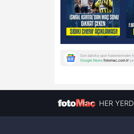
Son dakika spor haberlerinden h
Google News
fotomac.com.tr
'ye
HER YERD