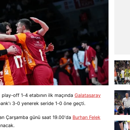
 play-off 1-4 etabının ilk maçında
Galatasaray
nk'ı 3-0 yenerek seride 1-0 öne geçti.
Nisan Çarşamba günü saat 19.00'da
Burhan Felek
anacak.