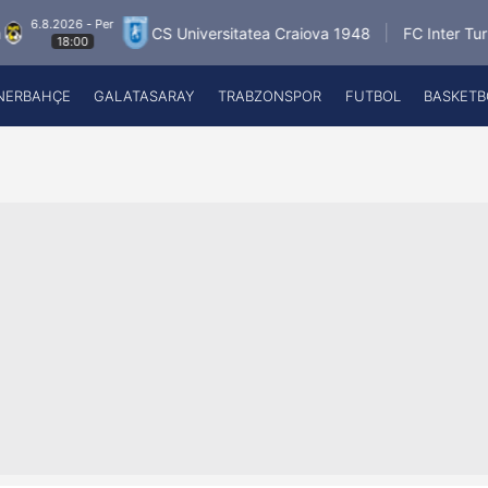
2026 - Per
6.
CS Universitatea Craiova 1948
FC Inter Turku
18:00
NERBAHÇE
GALATASARAY
TRABZONSPOR
FUTBOL
BASKETB
Beşiktaş
A
Fenerbahçe
A
Galatasaray
A
Trabzonspor
A
Futbol
A
Basketbol
Ziraat Türkiye Kupası
DİZİ
Diğer Sporlar