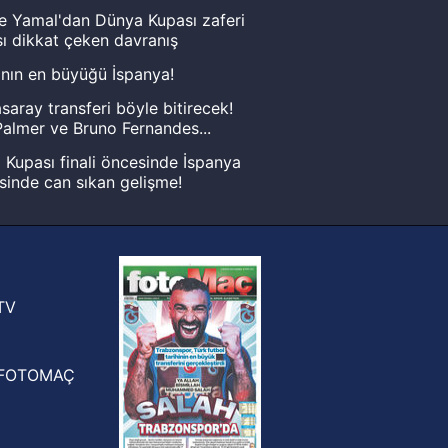
e Yamal'dan Dünya Kupası zaferi
ı dikkat çeken davranış
nın en büyüğü İspanya!
saray transferi böyle bitirecek!
almer ve Bruno Fernandes...
Kupası finali öncesinde İspanya
sinde can sıkan gelişme!
FIFA Dünya Kupası'nı kazanana
yonluk yüzüğü verilecek
n Crespo, Meksika Ligi
rinden Atlas'ın yeni teknik direktörü
TV
FOTOMAÇ