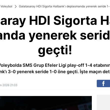
Voleybol
Galatasaray HDI Sigorta Halbank'ı deplasmanda yenerek seride 1-
aray HDI Sigorta H
nda yenerek serid
geçti!
Voleybolda SMS Grup Efeler Ligi play-off 1-4 etabın
k'ı 3-0 yenerek seride 1-0 öne geçti. İşte maçın deta
san 2026 21:03