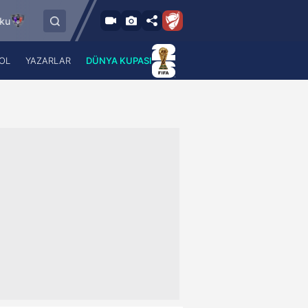
8.2026 - Per
6.8.2026 - Per
FC Vaduz
Jagiellonia Bialystok
18:00
19:00
OL
YAZARLAR
DÜNYA KUPASI
 Haber
A Haber Radyo
 Spor
A Spor Radyo
TV
A News Radio
2TV
Radyo Turkuvaz
para
Turkuvaz Romantik
Turkuvaz Efsane
Vav Tv
Radyo Soft
Radyo Energy
Turkuvaz Anadolu