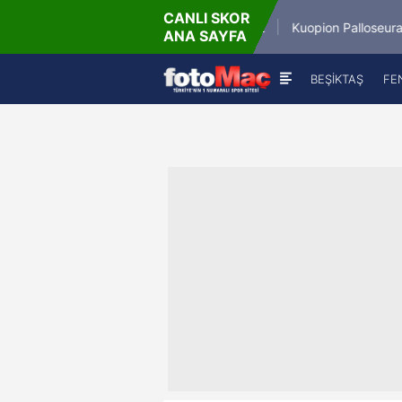
CANLI SKOR
6.8.2026 - Per
6.8.
Winner Match 12
Kuopion Palloseura
ANA SAYFA
16:00
BEŞİKTAŞ
FE