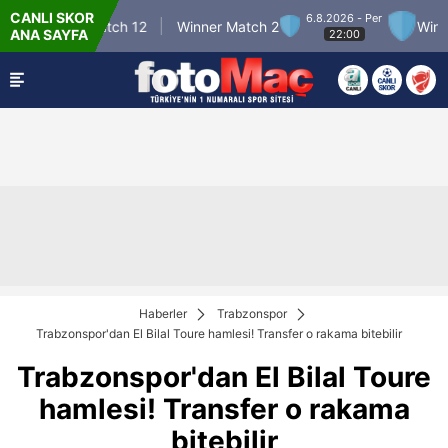
CANLI SKOR
6.8.2026 - Per
Winner Match 12
Winner Match 2
Winner M
ANA SAYFA
22:00
Haberler
Trabzonspor
Trabzonspor'dan El Bilal Toure hamlesi! Transfer o rakama bitebilir
Trabzonspor'dan El Bilal Toure
hamlesi! Transfer o rakama
bitebilir