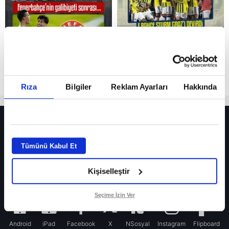
Rıza
Bilgiler
Reklam Ayarları
Hakkında
HER YERDE!
Fenerbahçe’de sürpriz ayrılık ihtimali! Devre arasında gelmişti
Tümünü Kabul Et
Fenerbahçe’nin yeni transferi Mason Greenwood için olay sözler!
Kişiselleştir
Galatasaray’da rota yeniden Thiago Almada!
iPhone
Seçime İzin Ver
Android
iPad
Facebook
X
NSosyal
Instagram
Flipboard