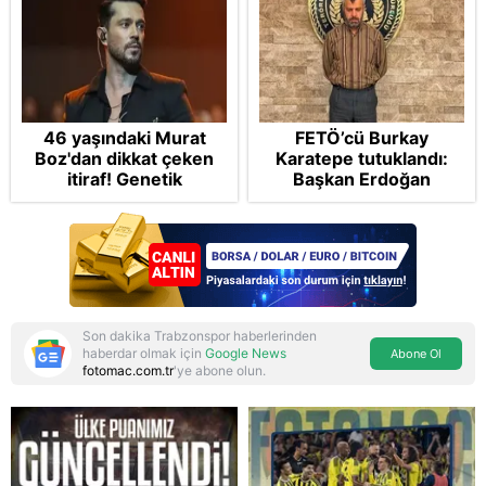
46 yaşındaki Murat
FETÖ’cü Burkay
Boz'dan dikkat çeken
Karatepe tutuklandı:
itiraf! Genetik
Başkan Erdoğan
korkusunu açıkladı
şikayetçi oldu! 5 suçtan
dava talebi
Son dakika Trabzonspor haberlerinden
haberdar olmak için
Google News
Abone Ol
fotomac.com.tr
'ye abone olun.
Reddet