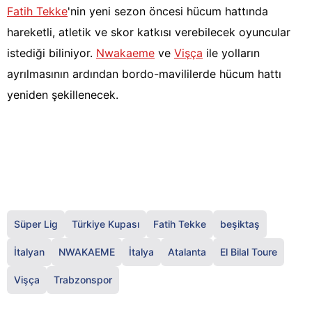
Fatih Tekke
'nin yeni sezon öncesi hücum hattında
hareketli, atletik ve skor katkısı verebilecek oyuncular
istediği biliniyor.
Nwakaeme
ve
Vişça
ile yolların
ayrılmasının ardından bordo-mavililerde hücum hattı
yeniden şekillenecek.
Süper Lig
Türkiye Kupası
Fatih Tekke
beşiktaş
İtalyan
NWAKAEME
İtalya
Atalanta
El Bilal Toure
Vişça
Trabzonspor