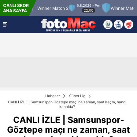
CANLI SKOR
6.8.2026 - Per
r Match 12
Winner Match 2
Winner Match 3
ANA SAYFA
22:00
Haberler
Süper Lig
CANLI İZLE | Samsunspor-Göztepe maçı ne zaman, saat kaçta, hangi
kanalda?
CANLI İZLE | Samsunspor-
Göztepe maçı ne zaman, saat