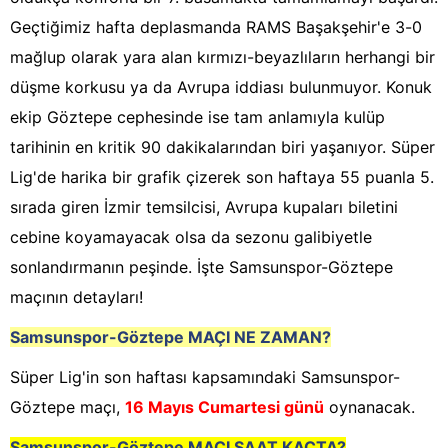
Geçtiğimiz hafta deplasmanda RAMS Başakşehir'e 3-0
mağlup olarak yara alan kırmızı-beyazlıların herhangi bir
düşme korkusu ya da Avrupa iddiası bulunmuyor. Konuk
ekip Göztepe cephesinde ise tam anlamıyla kulüp
tarihinin en kritik 90 dakikalarından biri yaşanıyor. Süper
Lig'de harika bir grafik çizerek son haftaya 55 puanla 5.
sırada giren İzmir temsilcisi, Avrupa kupaları biletini
cebine koyamayacak olsa da sezonu galibiyetle
sonlandırmanın peşinde. İşte Samsunspor-Göztepe
maçının detayları!
Samsunspor-Göztepe
MAÇI NE ZAMAN?
Süper Lig'in son haftası kapsamındaki Samsunspor-
Göztepe maçı,
16 Mayıs Cumartesi günü
oynanacak.
Samsunspor-Göztepe
MAÇI SAAT KAÇTA?