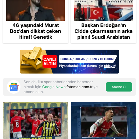
46 yaşındaki Murat
Başkan Erdoğan'ın
Boz'dan dikkat çeken
Cidde çıkarmasının arka
itiraf! Genetik
planı! Suudi Arabistan
korkusunu açıkladı
ve Pakistan'la üçlü ortak
savunma anlaşması:
"Islamic NATO"
manşetleri
Son dakika spor haberlerinden haberdar
olmak için
Google News
fotomac.com.tr
'ye
Abone Ol
abone olun.
Reddet