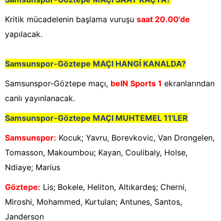
Kritik mücadelenin başlama vuruşu
saat 20.00'de
yapılacak.
Samsunspor-Göztepe
MAÇI HANGİ KANALDA?
Samsunspor-Göztepe maçı,
beIN Sports 1
ekranlarından
canlı yayınlanacak.
Samsunspor-Göztepe
MAÇI MUHTEMEL 11'LER
Samsunspor
:
Kocuk; Yavru, Borevkovic, Van Drongelen,
Tomasson, Makoumbou; Kayan, Coulibaly, Holse,
Ndiaye; Marius
Göztepe
:
Lis; Bokele, Heliton, Altıkardeş; Cherni,
Miroshi, Mohammed, Kurtulan; Antunes, Santos,
Janderson