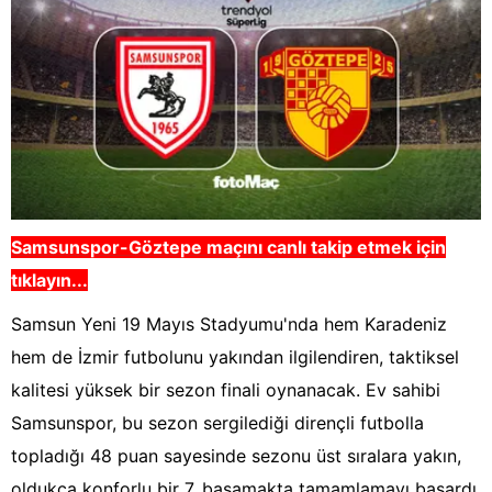
Samsunspor-Göztepe
maçını canlı takip etmek için
tıklayın...
Samsun Yeni 19 Mayıs Stadyumu'nda hem Karadeniz
hem de İzmir futbolunu yakından ilgilendiren, taktiksel
kalitesi yüksek bir sezon finali oynanacak. Ev sahibi
Samsunspor, bu sezon sergilediği dirençli futbolla
topladığı 48 puan sayesinde sezonu üst sıralara yakın,
oldukça konforlu bir 7. basamakta tamamlamayı başardı.