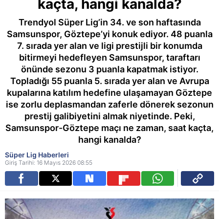
kaçta, hangi kanalda?
Trendyol Süper Lig’in 34. ve son haftasında
Samsunspor, Göztepe’yi konuk ediyor. 48 puanla
7. sırada yer alan ve ligi prestijli bir konumda
bitirmeyi hedefleyen Samsunspor, taraftarı
önünde sezonu 3 puanla kapatmak istiyor.
Topladığı 55 puanla 5. sırada yer alan ve Avrupa
kupalarına katılım hedefine ulaşamayan Göztepe
ise zorlu deplasmandan zaferle dönerek sezonun
prestij galibiyetini almak niyetinde. Peki,
Samsunspor-Göztepe maçı ne zaman, saat kaçta,
hangi kanalda?
Süper Lig Haberleri
Giriş Tarihi: 16 Mayıs 2026 08:55