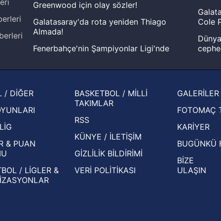
eri
Greenwood için olay sözler!
Galata
erleri
Galatasaray'da rota yeniden Thiago
Cole P
Almada!
berleri
Dünya 
Fenerbahçe'nin Şampiyonlar Ligi'nde
cephe
muhtemel rakibi belli oldu! Gornik
2026 
Zabrze'yi elerlerse...
şampi
İspanya-Arjantin finalinin ardından dış
Herna
 / DİĞER
BASKETBOL / MİLLİ
GALERİLER
basından gündem olan manşetler!
ekiple
TAKIMLAR
OYUNLARI
FOTOMAÇ 
Beşiktaş'ın UEFA Avrupa Ligi'nde 3. Ön
oldu
RSS
Eleme Turu muhtemel rakipleri belli oldu!
LİG
KARİYER
KÜNYE / İLETİŞİM
R & PUAN
BUGÜNKÜ 
MU
GİZLİLİK BİLDİRİMİ
BİZE
BOL / LİGLER &
VERİ POLİTİKASI
ULAŞIN
İZASYONLAR