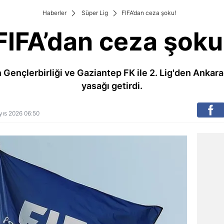
Haberler
Süper Lig
FIFA’dan ceza şoku!
FIFA’dan ceza şoku
 Gençlerbirliği ve Gaziantep FK ile 2. Lig'den Anka
yasağı getirdi.
ayıs 2026 06:50