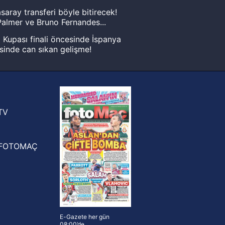
saray transferi böyle bitirecek!
almer ve Bruno Fernandes...
Kupası finali öncesinde İspanya
sinde can sıkan gelişme!
FIFA Dünya Kupası'nı kazanana
yonluk yüzüğü verilecek
n Crespo, Meksika Ligi
rinden Atlas'ın yeni teknik direktörü
TV
FOTOMAÇ
E-Gazete her gün
08:00’de