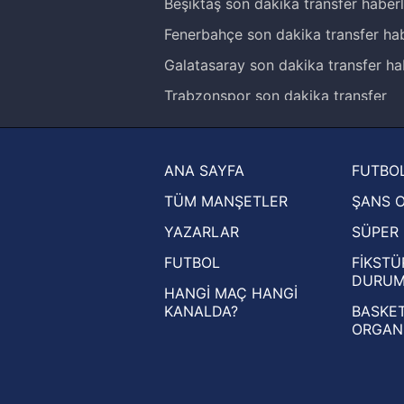
Beşiktaş son dakika transfer haberl
Fenerbahçe son dakika transfer hab
Galatasaray son dakika transfer ha
Trabzonspor son dakika transfer
haberleri
Trendyol Süper Lig haberleri
ANA SAYFA
FUTBOL
Ziraat Türkiye Kupası haberleri
TÜM MANŞETLER
ŞANS 
UEFA Şampiyonlar Ligi haberleri
YAZARLAR
SÜPER 
UEFA Avrupa Ligi haberleri
FUTBOL
FİKSTÜ
UEFA Konferans Ligi haberleri
DURU
HANGİ MAÇ HANGİ
KANALDA?
BASKET
ORGAN