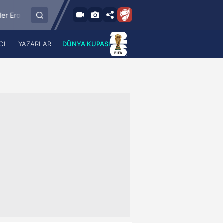
8.8.2026 - Cum
kspor
Hesap.com Antalyaspor
Keçiörengüc
21:30
OL
YAZARLAR
DÜNYA KUPASI
 Haber
A Haber Radyo
 Spor
A Spor Radyo
TV
A News Radio
2TV
Radyo Turkuvaz
para
Turkuvaz Romantik
Turkuvaz Efsane
Vav Tv
Radyo Soft
Radyo Energy
Turkuvaz Anadolu