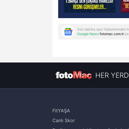
Son dakika spor haberlerinden h
Google News
fotomac.com.tr
'ye
HER YERD
FitYAŞA
Canlı Skor