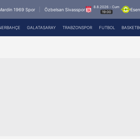
8.8.2026 - Cum
1969 Spor
Özbelsan Sivasspor
Esenler Ero
19:00
NERBAHÇE
GALATASARAY
TRABZONSPOR
FUTBOL
BASKETB
Beşiktaş
A
Fenerbahçe
A
Galatasaray
A
Trabzonspor
A
Futbol
A
Basketbol
Ziraat Türkiye Kupası
DİZİ
Diğer Sporlar