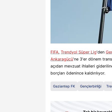
FIFA
,
Trendyol Süper Lig
'den
Gen
Ankaragücü
'ne 3'er dönem transf
açıdan mevzuat ihlalleri giderili
borçları ödenince kaldırılıyor.
Gaziantep FK
Gençlerbirliği
Tre