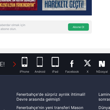
aberdar olmak için
Abone Ol
 abone olun.
E!
iPhone
Android
iPad
Facebook
X
NSosyal
Fenerbahçe'de sürpriz ayrılık ihtimali!
Lamin
Devre arasında gelmişti
sonras
Fenerbahçe'nin yeni transferi Mason
Dünya