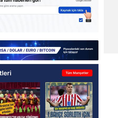
leri
Tüm Manşetler