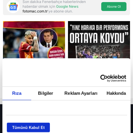
Son dakika Fenerbahçe haberlerinden
haberdar olmak için
Google News
Abone Ol
fotomac.com.tr
'ye abone olun.
Reddet
Rıza
Bilgiler
Reklam Ayarları
Hakkında
HER YERDE!
Fenerbahçe’de sürpriz ayrılık ihtimali! Devre arasında gelmişti
Tümünü Kabul Et