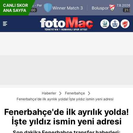
CANLI SKOR
2026 - Per
7.8.2026 - Cum
Winner Match 3
Boluspor
Man
ANA SAYFA
22:00
21:30
Haberler
Fenerbahçe
Fenerbahçe'de ilk ayrılık yolda! İşte yıldız ismin yeni adresi
Fenerbahçe'de ilk ayrılık yolda!
İşte yıldız ismin yeni adresi
Son dakika Fenerbahçe transfer haberleri: