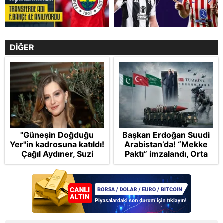
DİĞER
"Güneşin Doğduğu
Başkan Erdoğan Suudi
Yer"in kadrosuna katıldı!
Arabistan’da! “Mekke
Çağıl Aydıner, Suzi
Paktı” imzalandı, Orta
karakteriyle geliyor
Doğu’nun kaderi
şekilleniyor