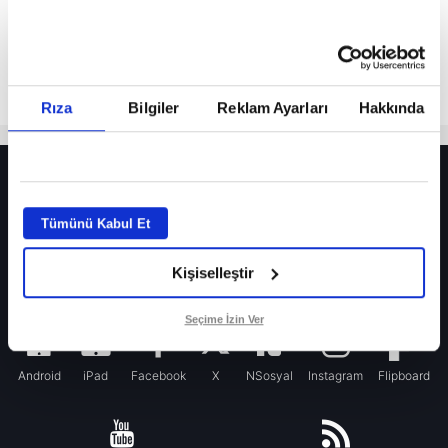
Rıza
Bilgiler
Reklam Ayarları
Hakkında
HER YERDE!
Fenerbahçe’de sürpriz ayrılık ihtimali! Devre arasında gelmişti
Tümünü Kabul Et
Fenerbahçe’nin yeni transferi Mason Greenwood için olay sözler!
Kişiselleştir
Galatasaray’da rota yeniden Thiago Almada!
iPhone
Seçime İzin Ver
Android
iPad
Facebook
X
NSosyal
Instagram
Flipboard