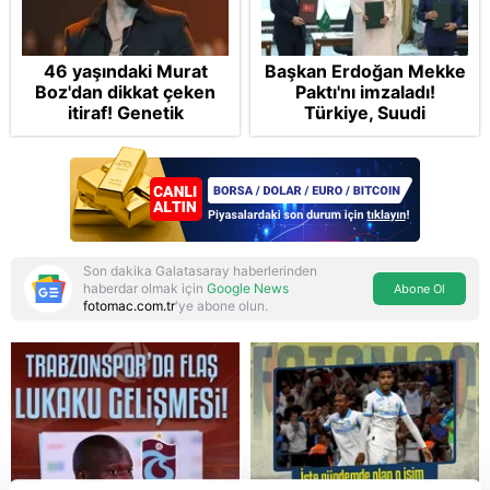
46 yaşındaki Murat
Başkan Erdoğan Mekke
Boz'dan dikkat çeken
Paktı'nı imzaladı!
itiraf! Genetik
Türkiye, Suudi
korkusunu açıkladı
Arabistan ve
Pakistan'dan stratejik
güvenlik adımı:
Anlaşmanın tüm
detayları
Son dakika Galatasaray haberlerinden
haberdar olmak için
Google News
Abone Ol
fotomac.com.tr
'ye abone olun.
Reddet