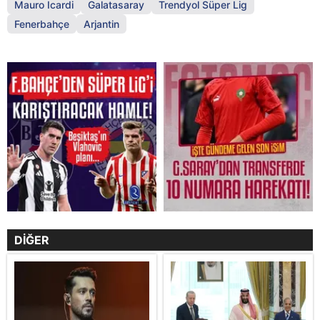
Mauro Icardi
Galatasaray
Trendyol Süper Lig
Fenerbahçe
Arjantin
DİĞER