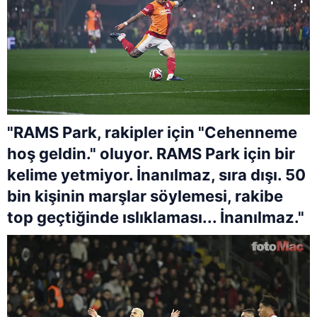
"RAMS Park, rakipler için "Cehenneme
hoş geldin." oluyor. RAMS Park için bir
kelime yetmiyor. İnanılmaz, sıra dışı. 50
bin kişinin marşlar söylemesi, rakibe
top geçtiğinde ıslıklaması... İnanılmaz."