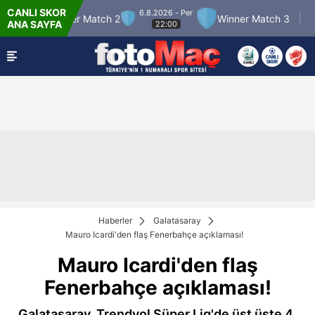
CANLI SKOR
6.8.2026 - Per
7.8.20
 Match 2
Winner Match 3
Boluspor
ANA SAYFA
22:00
2
Haberler
Galatasaray
Mauro Icardi'den flaş Fenerbahçe açıklaması!
Mauro Icardi'den flaş
Fenerbahçe açıklaması!
Galatasaray, Trendyol Süper Lig'de üst üste 4.