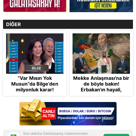
DİĞER
“Var Mısın Yok
Mekke Anlaşması'na bir
Musun”da Bilge’den
de böyle bakın!
milyonluk karar!
Erbakan'ın hayali,
Cumhur'un vizyonu:
İslam NATO'suna
Başkan Erdoğan mührü
Son dakika Galatasaray haberlerinden