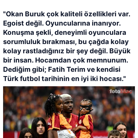
"Okan Buruk çok kaliteli özellikleri var.
Egoist değil. Oyuncularına inanıyor.
Konuşma şekli, deneyimli oyunculara
sorumluluk bırakması, bu çağda kolay
kolay rastladığınız bir şey değil. Büyük
bir insan. Hocamdan çok memnunum.
Dediğim gibi; Fatih Terim ve kendisi
Türk futbol tarihinin en iyi iki hocası."