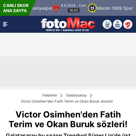
CANLI SKOR
8.8.2026 - Cum
aniyespor
Mardin 1969 Spor
Özbelsan Siv
ANA SAYFA
19:00
Haberler
Galatasaray
Victor Osimhen'den Fatih Terim ve Okan Buruk sözleri!
Victor Osimhen'den Fatih
Terim ve Okan Buruk sözleri!
Galatasaray bu sezon Trendyol Süper Lig'de üst