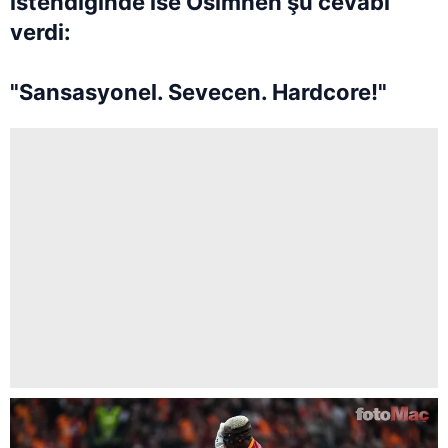
istendiğinde ise Osimhen şu cevabı
verdi:
"Sansasyonel. Sevecen. Hardcore!"