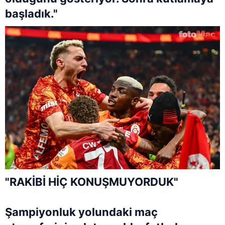
başladık."
"RAKİBİ HİÇ KONUŞMUYORDUK"
Şampiyonluk yolundaki maç