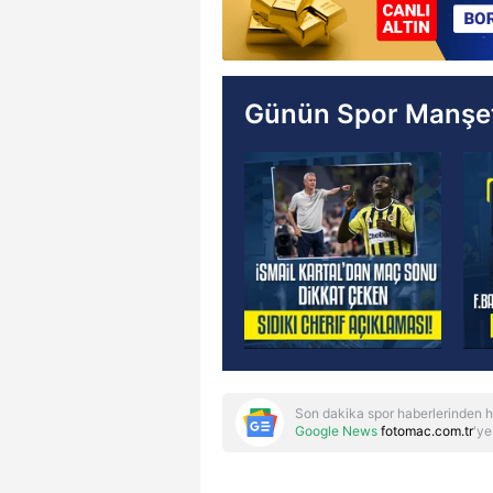
Günün Spor Manşet
Son dakika spor haberlerinden h
Google News
fotomac.com.tr
'ye