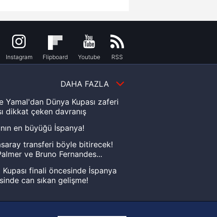
Instagram
Flipboard
Youtube
RSS
DAHA FAZLA
e Yamal'dan Dünya Kupası zaferi
ı dikkat çeken davranış
nın en büyüğü İspanya!
saray transferi böyle bitirecek!
almer ve Bruno Fernandes...
Kupası finali öncesinde İspanya
sinde can sıkan gelişme!
FIFA Dünya Kupası'nı kazanana
yonluk yüzüğü verilecek