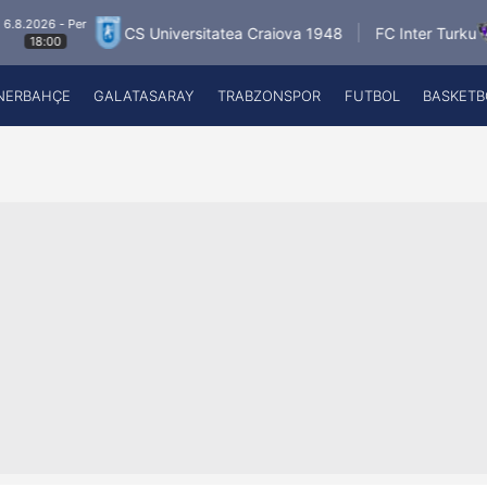
Per
6.8.2026
CS Universitatea Craiova 1948
FC Inter Turku
18:
NERBAHÇE
GALATASARAY
TRABZONSPOR
FUTBOL
BASKETB
Beşiktaş
A
Fenerbahçe
A
Galatasaray
A
Trabzonspor
A
Futbol
A
Basketbol
Ziraat Türkiye Kupası
DİZİ
Diğer Sporlar