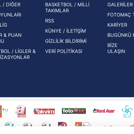
Herna
 / DİĞER
BASKETBOL / MİLLİ
GALERİLER
basından gündem olan manşetler!
ekiple
TAKIMLAR
OYUNLARI
FOTOMAÇ 
Beşiktaş'ın UEFA Avrupa Ligi'nde 3. Ön
oldu
RSS
Eleme Turu muhtemel rakipleri belli oldu!
LİG
KARİYER
KÜNYE / İLETİŞİM
R & PUAN
BUGÜNKÜ 
MU
GİZLİLİK BİLDİRİMİ
BİZE
BOL / LİGLER &
VERİ POLİTİKASI
ULAŞIN
İZASYONLAR