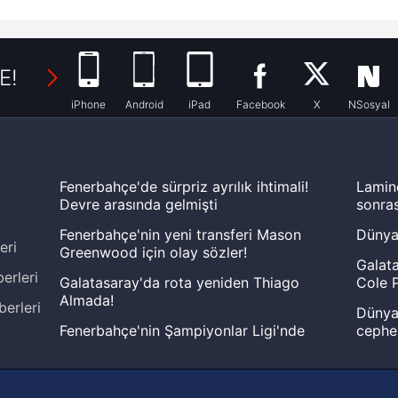
E!
iPhone
Android
iPad
Facebook
X
NSosyal
Fenerbahçe'de sürpriz ayrılık ihtimali!
Lamin
Devre arasında gelmişti
sonras
Fenerbahçe'nin yeni transferi Mason
Dünya
eri
Greenwood için olay sözler!
Galata
erleri
Galatasaray'da rota yeniden Thiago
Cole P
Almada!
berleri
Dünya 
Fenerbahçe'nin Şampiyonlar Ligi'nde
cephe
muhtemel rakibi belli oldu! Gornik
2026 
Zabrze'yi elerlerse...
şampi
İspanya-Arjantin finalinin ardından dış