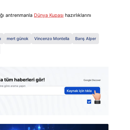
cağı antrenmanla
Dünya Kupası
hazırlıklarını
ı
mert günok
Vincenzo Montella
Barış Alper