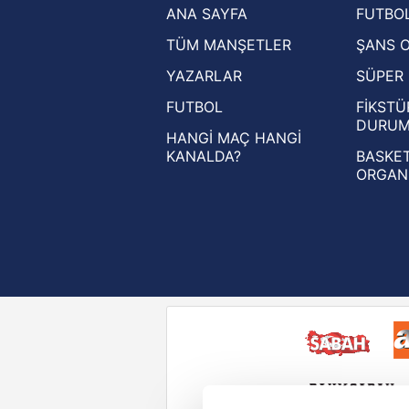
ANA SAYFA
FUTBOL
Ziraat Türkiye Kupası haberleri
TÜM MANŞETLER
ŞANS 
UEFA Şampiyonlar Ligi haberleri
YAZARLAR
SÜPER 
UEFA Avrupa Ligi haberleri
FUTBOL
FİKSTÜ
UEFA Konferans Ligi haberleri
DURU
HANGİ MAÇ HANGİ
KANALDA?
BASKET
ORGAN
Reddet