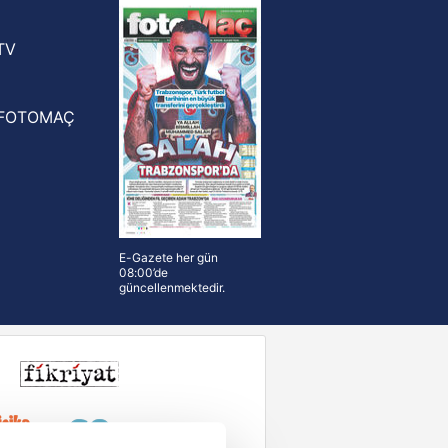
n Crespo, Meksika Ligi
rinden Atlas'ın yeni teknik direktörü
TV
FOTOMAÇ
E-Gazete her gün
08:00’de
güncellenmektedir.