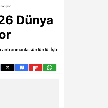
rlanıyor
026 Dünya
or
ğı antrenmanla sürdürdü. İşte