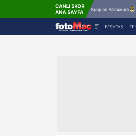
CANLI SKOR
8.2026 - Per
6.8.2026 - 
Winner Match 12
Kuopion Palloseura
ANA SAYFA
16:00
18:00
BEŞİKTAŞ
FE