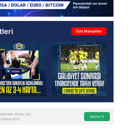
leri
Tüm Manşetler
aberdar olmak için
Abone Ol
 abone olun.