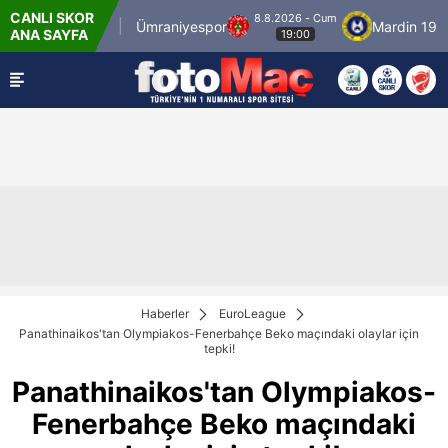
CANLI SKOR
8.8.2026 - Cum
İstanbulspor
Ümraniyespor
Mardin 1969 S
ANA SAYFA
19:00
Haberler
EuroLeague
Panathinaikos'tan Olympiakos-Fenerbahçe Beko maçındaki olaylar için
tepki!
Panathinaikos'tan Olympiakos-
Fenerbahçe Beko maçındaki