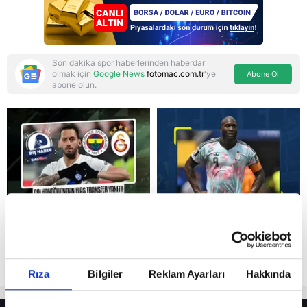
Son dakika spor haberlerinden haberdar
olmak için
Google News
fotomac.com.tr
'ye
Abone Ol
abone olun.
Reddet
Rıza
Bilgiler
Reklam Ayarları
Hakkında