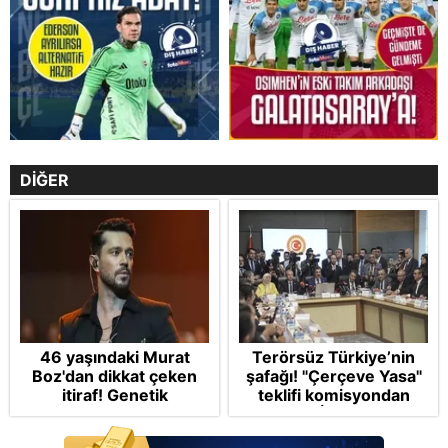
DİĞER
46 yaşındaki Murat
Terörsüz Türkiye’nin
Boz'dan dikkat çeken
şafağı! "Çerçeve Yasa"
itiraf! Genetik
teklifi komisyondan
korkusunu açıkladı
geçti: İP ve Yeni
Parti'den provokasyon