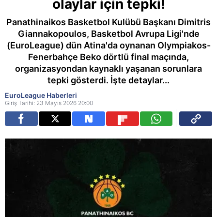
olaylar için tepki!
Panathinaikos Basketbol Kulübü Başkanı Dimitris
Giannakopoulos, Basketbol Avrupa Ligi'nde
(EuroLeague) dün Atina'da oynanan Olympiakos-
Fenerbahçe Beko dörtlü final maçında,
organizasyondan kaynaklı yaşanan sorunlara
tepki gösterdi. İşte detaylar...
EuroLeague Haberleri
Giriş Tarihi: 23 Mayıs 2026 20:00