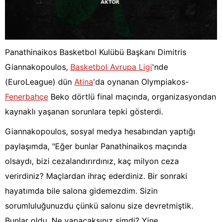
Panathinaikos Basketbol Kulübü Başkanı Dimitris
Giannakopoulos,
Basketbol Avrupa Ligi
'nde
(EuroLeague) dün
Atina
'da oynanan Olympiakos-
Fenerbahçe
Beko dörtlü final maçında, organizasyondan
kaynaklı yaşanan sorunlara tepki gösterdi.
Giannakopoulos, sosyal medya hesabından yaptığı
paylaşımda, "Eğer bunlar Panathinaikos maçında
olsaydı, bizi cezalandırırdınız, kaç milyon ceza
verirdiniz? Maçlardan ihraç ederdiniz. Bir sonraki
hayatımda bile salona gidemezdim. Sizin
sorumluluğunuzdu çünkü salonu size devretmiştik.
Bunlar oldu. Ne yapacaksınız şimdi? Yine