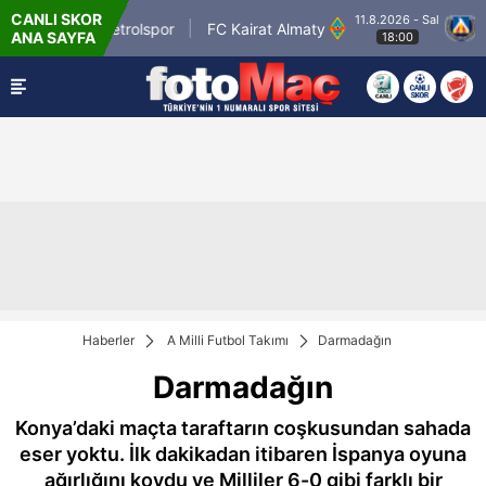
CANLI SKOR
11.8.2026 - Sal
Batman Petrolspor
FC Kairat Almaty
PFC L
ANA SAYFA
18:00
Haberler
A Milli Futbol Takımı
Darmadağın
Darmadağın
Konya’daki maçta taraftarın coşkusundan sahada
eser yoktu. İlk dakikadan itibaren İspanya oyuna
ağırlığını koydu ve Milliler 6-0 gibi farklı bir