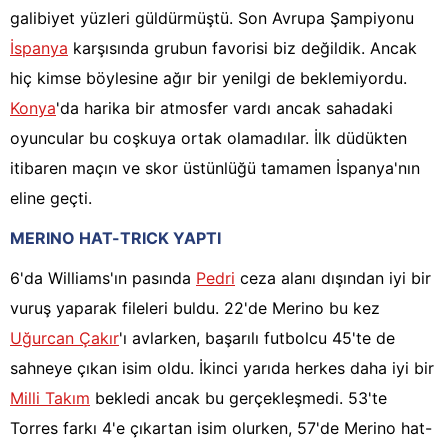
galibiyet yüzleri güldürmüştü. Son Avrupa Şampiyonu
İspanya
karşısında grubun favorisi biz değildik. Ancak
hiç kimse böylesine ağır bir yenilgi de beklemiyordu.
Konya
'da harika bir atmosfer vardı ancak sahadaki
oyuncular bu coşkuya ortak olamadılar. İlk düdükten
itibaren maçın ve skor üstünlüğü tamamen İspanya'nın
eline geçti.
MERINO HAT-TRICK YAPTI
6'da Williams'ın pasında
Pedri
ceza alanı dışından iyi bir
vuruş yaparak fileleri buldu. 22'de Merino bu kez
Uğurcan Çakır
'ı avlarken, başarılı futbolcu 45'te de
sahneye çıkan isim oldu. İkinci yarıda herkes daha iyi bir
Milli Takım
bekledi ancak bu gerçekleşmedi. 53'te
Torres farkı 4'e çıkartan isim olurken, 57'de Merino hat-