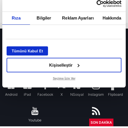
Rıza
Bilgiler
Reklam Ayarları
Hakkında
HER YERDE!
Fenerbahçe’de sürpriz ayrılık ihtimali! Devre arasında gelmişti
Tümünü Kabul Et
Fenerbahçe’nin yeni transferi Mason Greenwood için olay sözler!
Kişiselleştir
Galatasaray’da rota yeniden Thiago Almada!
iPhone
Seçime İzin Ver
Android
iPad
Facebook
X
NSosyal
Instagram
Flipboard
Youtube
RSS
SON DAKİKA