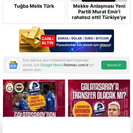
Tuğba Melis Türk
Mekke Anlaşması Yeni
Partili Murat Emir'i
rahatsız etti! Türkiye'ye
"paralı muhafız" rolü
biçti
Son dakika spor haberlerinden haberdar
olmak için
Google News
fotomac.com.tr
'ye
Abone Ol
abone olun.
Reddet