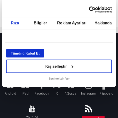
Rıza
Bilgiler
Reklam Ayarları
Hakkında
HER YERDE!
Fenerbahçe’de sürpriz ayrılık ihtimali! Devre arasında gelmişti
Tümünü Kabul Et
Fenerbahçe’nin yeni transferi Mason Greenwood için olay sözler!
Kişiselleştir
Galatasaray’da rota yeniden Thiago Almada!
iPhone
Seçime İzin Ver
Android
iPad
Facebook
X
NSosyal
Instagram
Flipboard
Youtube
RSS