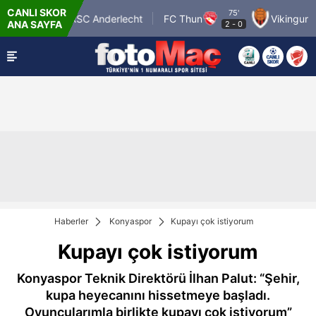
CANLI SKOR
89'
75'
RSC Anderlecht
FC Thun
Vikingur Rey
ANA SAYFA
0
-
1
2
-
0
Haberler
Konyaspor
Kupayı çok istiyorum
Kupayı çok istiyorum
Konyaspor Teknik Direktörü İlhan Palut: “Şehir,
kupa heyecanını hissetmeye başladı.
Oyuncularımla birlikte kupayı çok istiyorum”