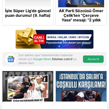
İşte Süper Lig'de güncel
AK Parti Sözcüsü Ömer
puan durumu! (9. hafta)
Çelik'ten "Çerçeve
Yasa" mesajı: "2 yıllık
sürecin en önemli
aşamasındayız"
Son dakika spor haberlerinden haberdar
olmak için
Google News
fotomac.com.tr
'ye
Abone Ol
abone olun.
Reddet