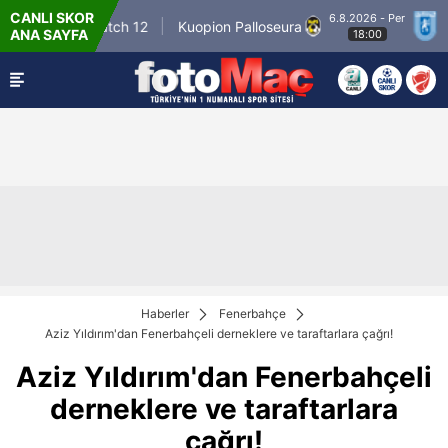
CANLI SKOR
6.8.2026 - Per
Winner Match 12
Kuopion Palloseura
CS U
ANA SAYFA
18:00
Haberler
Fenerbahçe
Aziz Yıldırım'dan Fenerbahçeli derneklere ve taraftarlara çağrı!
Aziz Yıldırım'dan Fenerbahçeli
derneklere ve taraftarlara
çağrı!