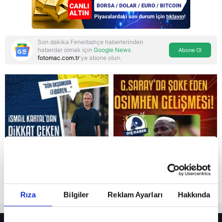
Son dakika Fenerbahçe haberlerinden
haberdar olmak için
Google News
Abone Ol
fotomac.com.tr
'ye abone olun.
Reddet
Rıza
Bilgiler
Reklam Ayarları
Hakkında