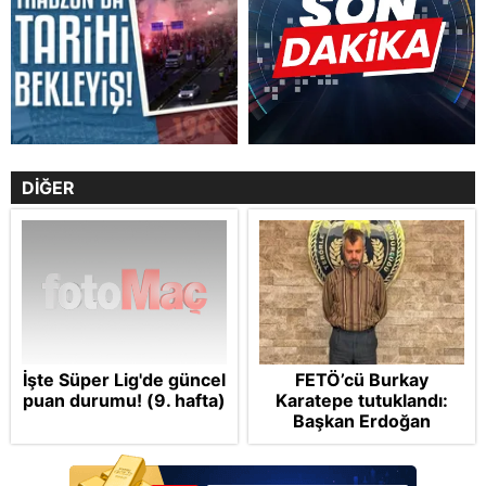
DİĞER
İşte Süper Lig'de güncel
FETÖ’cü Burkay
puan durumu! (9. hafta)
Karatepe tutuklandı:
Başkan Erdoğan
şikayetçi oldu! 5 suçtan
dava talebi