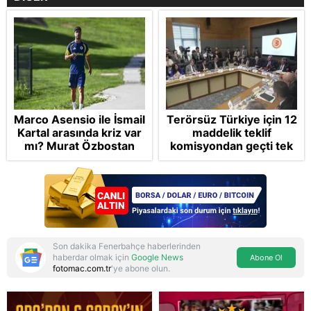
Marco Asensio ile İsmail
Terörsüz Türkiye için 12
Kartal arasında kriz var
maddelik teklif
mı? Murat Özbostan
komisyondan geçti tek
analiz etti: Egoları da
madde değişti!
yönetmelisiniz
Soruşturma ve cezalar
hangi şartlarda
ertelenecek?
Son dakika Fenerbahçe haberlerinden
haberdar olmak için
Google News
Abone Ol
fotomac.com.tr
'ye abone olun.