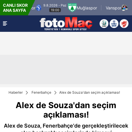
CANLI SKOR
9.8.2026 - Paz
9.8.2026
 Sarıyerspor
Muğlaspor
Vanspor
ANA SAYFA
19:00
21:3
Haberler
Fenerbahçe
Alex de Souza'dan seçim açıklaması!
Alex de Souza'dan seçim
açıklaması!
Alex de Souza, Fenerbahçe'de gerçekleştirilecek