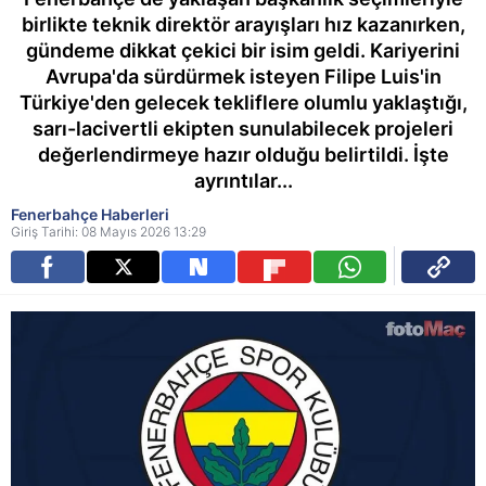
birlikte teknik direktör arayışları hız kazanırken,
gündeme dikkat çekici bir isim geldi. Kariyerini
Avrupa'da sürdürmek isteyen Filipe Luis'in
Türkiye'den gelecek tekliflere olumlu yaklaştığı,
sarı-lacivertli ekipten sunulabilecek projeleri
değerlendirmeye hazır olduğu belirtildi. İşte
ayrıntılar...
Fenerbahçe Haberleri
Giriş Tarihi: 08 Mayıs 2026 13:29