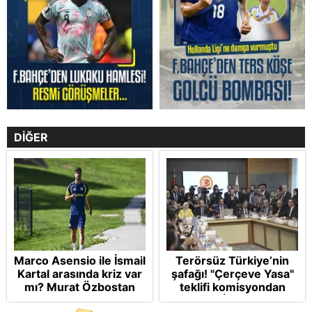
DİĞER
Marco Asensio ile İsmail
Terörsüz Türkiye’nin
Kartal arasında kriz var
şafağı! "Çerçeve Yasa"
mı? Murat Özbostan
teklifi komisyondan
analiz etti: Egoları da
geçti: İP ve Yeni