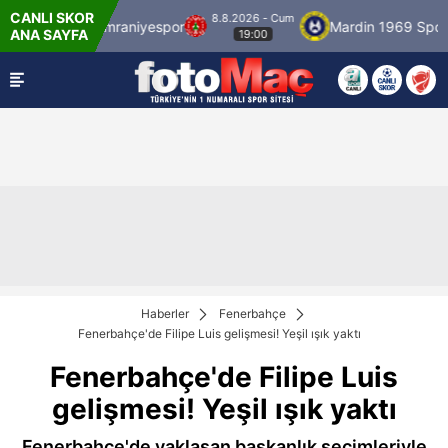
CANLI SKOR
8.8.2026 - Cum
Ümraniyespor
Mardin 1969 Spor
Özbelsa
ANA SAYFA
19:00
Haberler
Fenerbahçe
Fenerbahçe'de Filipe Luis gelişmesi! Yeşil ışık yaktı
Fenerbahçe'de Filipe Luis
gelişmesi! Yeşil ışık yaktı
Fenerbahçe'de yaklaşan başkanlık seçimleriyle