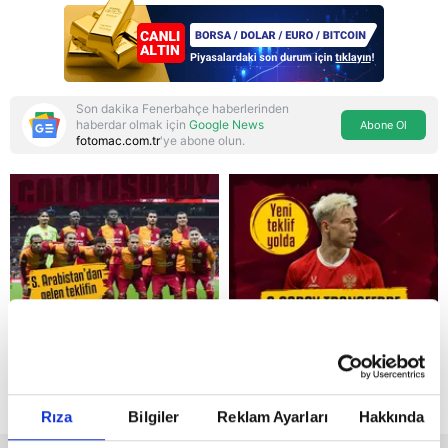
yönetmelisiniz
Parti'den provokasyon
Son dakika Fenerbahçe haberlerinden
haberdar olmak için
Google News
Abone Ol
fotomac.com.tr
'ye abone olun.
Reddet
Rıza
Bilgiler
Reklam Ayarları
Hakkında