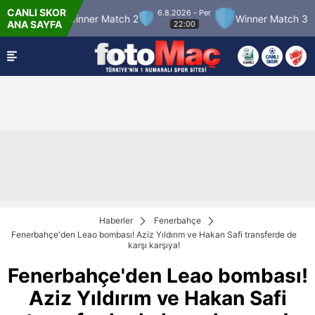
CANLI SKOR
6.8.2026 - Per
12
Winner Match 2
Winner Match 3
Bolu
ANA SAYFA
22:00
Haberler
Fenerbahçe
Fenerbahçe'den Leao bombası! Aziz Yıldırım ve Hakan Safi transferde de
karşı karşıya!
Fenerbahçe'den Leao bombası!
Aziz Yıldırım ve Hakan Safi