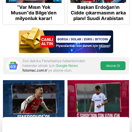
“Var Mısın Yok
Başkan Erdoğan'ın
Musun”da Bilge’den
Cidde çıkarmasının arka
milyonluk karar!
planı! Suudi Arabistan
ve Pakistan'la üçlü ortak
savunma anlaşması:
"Islamic NATO"
manşetleri
Son dakika Fenerbahçe haberlerinden
haberdar olmak için
Google News
Abone Ol
fotomac.com.tr
'ye abone olun.
Reddet