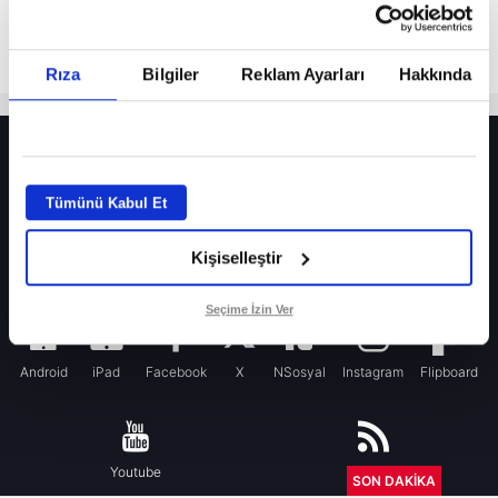
Rıza
Bilgiler
Reklam Ayarları
Hakkında
HER YERDE!
Fenerbahçe’de sürpriz ayrılık ihtimali! Devre arasında gelmişti
Tümünü Kabul Et
Fenerbahçe’nin yeni transferi Mason Greenwood için olay sözler!
Kişiselleştir
Galatasaray’da rota yeniden Thiago Almada!
iPhone
Seçime İzin Ver
Android
iPad
Facebook
X
NSosyal
Instagram
Flipboard
Youtube
RSS
SON DAKİKA