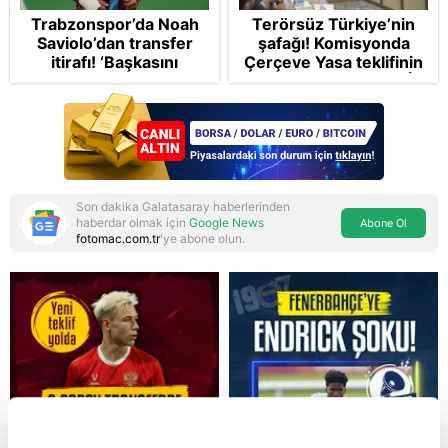
Trabzonspor’da Noah
Terörsüz Türkiye’nin
Saviolo’dan transfer
şafağı! Komisyonda
itirafı! ‘Başkasını
Çerçeve Yasa teklifinin
izlemeye geldi’
maddelerine geçildi: İP
ve Yeni Parti'den
provokasyon
Son dakika Galatasaray haberlerinden
haberdar olmak için
Google News
Abone Ol
fotomac.com.tr
'ye abone olun.
Reddet