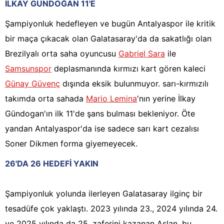
İLKAY GÜNDOĞAN 11'E
Şampiyonluk hedefleyen ve bugün Antalyaspor ile kritik
bir maça çıkacak olan Galatasaray'da da sakatlığı olan
Brezilyalı orta saha oyuncusu
Gabriel Sara
ile
Samsunspor
deplasmanında kırmızı kart gören kaleci
Günay Güvenç
dışında eksik bulunmuyor. sarı-kırmızılı
takımda orta sahada
Mario Lemina
'nın yerine İlkay
Gündogan'ın ilk 11'de şans bulması bekleniyor. Öte
yandan Antalyaspor'da ise sadece sarı kart cezalısı
Soner Dikmen forma giyemeyecek.
26'DA 26 HEDEFİ YAKIN
Şampiyonluk yolunda ilerleyen Galatasaray ilginç bir
tesadüfe çok yaklaştı. 2023 yılında 23., 2024 yılında 24.
ve 2025 yılında da 25. zaferini kazanan Aslan, bu