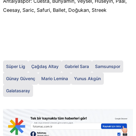
Antalyaspor: Cuesta, Bünyamin, Veysel, Hüseyin, Paal,
Ceesay, Saric, Safuri, Ballet, Doğukan, Streek
Süper Lig
Çağdaş Altay
Gabriel Sara
Samsunspor
Günay Güvenç
Mario Lemina
Yunus Akgün
Galatasaray