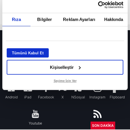
Rıza
Bilgiler
Reklam Ayarları
Hakkında
HER YERDE!
Fenerbahçe’de sürpriz ayrılık ihtimali! Devre arasında gelmişti
Tümünü Kabul Et
Fenerbahçe’nin yeni transferi Mason Greenwood için olay sözler!
Kişiselleştir
Galatasaray’da rota yeniden Thiago Almada!
iPhone
Seçime İzin Ver
Android
iPad
Facebook
X
NSosyal
Instagram
Flipboard
Youtube
RSS
SON DAKİKA