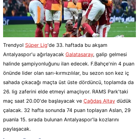
Trendyol
Süper Lig
'de 33. haftada bu akşam
Antalyaspor'u ağırlayacak
Galatasaray
, galip gelmesi
halinde şampiyonluğunu ilan edecek. F.Bahçe'nin 4 puan
önünde lider olan sarı-kırmızılılar, bu sezon son kez iç
sahada çıkacağı maçta üst üste dördüncü, toplamda da
26. lig zaferini elde etmeyi amaçlıyor. RAMS Park'taki
maç saat 20.00'de başlayacak ve
Çağdaş Altay
düdük
çalacak. 32 hafta sonunda 74 puan toplayan Aslan, 29
puanla 15. sırada bulunan Antalyaspor'la kozlarını
paylaşacak.