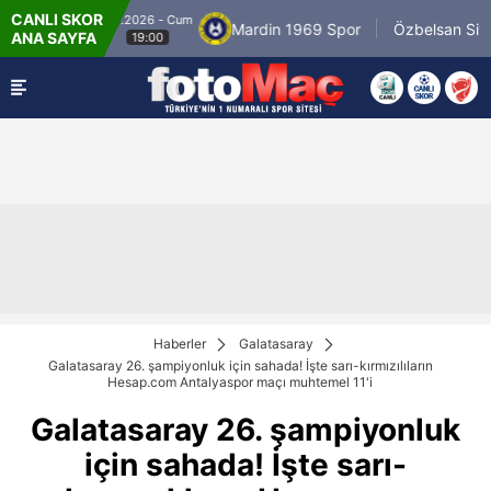
CANLI SKOR
8.8.2026 - Cum
espor
Mardin 1969 Spor
Özbelsan Sivassp
ANA SAYFA
19:00
Haberler
Galatasaray
Galatasaray 26. şampiyonluk için sahada! İşte sarı-kırmızılıların
Hesap.com Antalyaspor maçı muhtemel 11'i
Galatasaray 26. şampiyonluk
için sahada! İşte sarı-