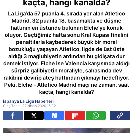
kaçta, hangi kanalda?
La Liga’da 57 puanla 4. sırada yer alan Atletico
Madrid, 32 puanla 18. basamakta ve düşme
hattının en üstünde bulunan Elche’ye konuk
oluyor. Geçtiğimiz hafta sonu Kral Kupası finalini
penaltılarla kaybederek büyük bir moral
bozukluğu yaşayan Atletico, ligde de üst üste
aldığı 3 mağlubiyetin ardından bu gidişata dur
demek istiyor. Elche ise Valencia karşısında aldığı
sürpriz galibiyetin moraliyle, sahasında dev
rakibini devirip ateş hattından çıkmayı hedefliyor.
Peki, Elche - Atletico Madrid maçı ne zaman, saat
kaçta, hangi kanalda?
İspanya La Liga Haberleri
Giriş Tarihi: 22 Nisan 2026 16:32