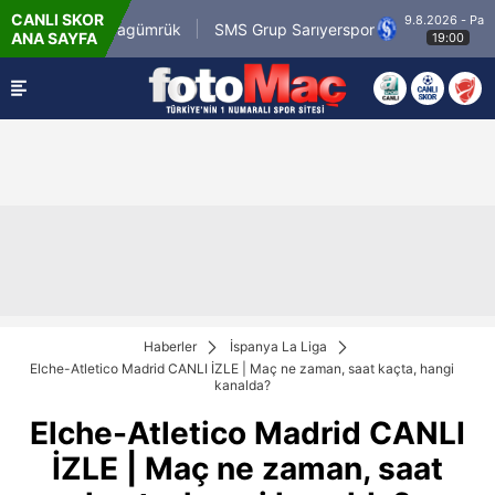
CANLI SKOR
9.8.2026 - Paz
i.com.tr Karagümrük
SMS Grup Sarıyerspor
ANA SAYFA
19:00
Haberler
İspanya La Liga
Elche-Atletico Madrid CANLI İZLE | Maç ne zaman, saat kaçta, hangi
kanalda?
Elche-Atletico Madrid CANLI
İZLE | Maç ne zaman, saat