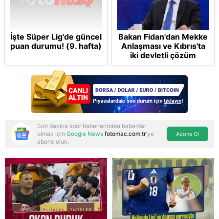
İşte Süper Lig'de güncel
Bakan Fidan'dan Mekke
puan durumu! (9. hafta)
Anlaşması ve Kıbrıs'ta
iki devletli çözüm
mesajı: Bize
saldırmayan hiçbir ülke
hedefimizde değil
Son dakika spor haberlerinden haberdar
olmak için
Google News
fotomac.com.tr
'ye
Abone Ol
abone olun.
Reddet