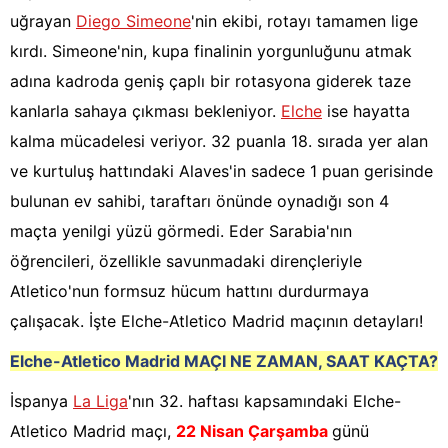
uğrayan
Diego Simeone
'nin ekibi, rotayı tamamen lige
kırdı. Simeone'nin, kupa finalinin yorgunluğunu atmak
adına kadroda geniş çaplı bir rotasyona giderek taze
kanlarla sahaya çıkması bekleniyor.
Elche
ise hayatta
kalma mücadelesi veriyor. 32 puanla 18. sırada yer alan
ve kurtuluş hattındaki Alaves'in sadece 1 puan gerisinde
bulunan ev sahibi, taraftarı önünde oynadığı son 4
maçta yenilgi yüzü görmedi. Eder Sarabia'nın
öğrencileri, özellikle savunmadaki dirençleriyle
Atletico'nun formsuz hücum hattını durdurmaya
çalışacak. İşte Elche-Atletico Madrid maçının detayları!
Elche-Atletico Madrid
MAÇI NE ZAMAN, SAAT KAÇTA?
İspanya
La Liga
'nın 32. haftası kapsamındaki Elche-
Atletico Madrid maçı,
22 Nisan Çarşamba
günü