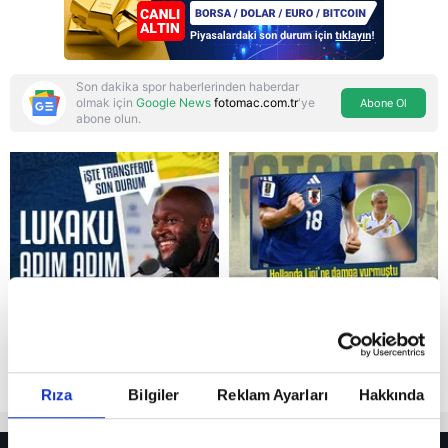
Son dakika spor haberlerinden haberdar
olmak için
Google News
fotomac.com.tr
'ye
Abone Ol
abone olun.
Reddet
Rıza
Bilgiler
Reklam Ayarları
Hakkında