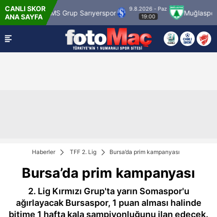
CANLI SKOR
9.8.2026 - Paz
agümrük
SMS Grup Sarıyerspor
Muğlaspor
ANA SAYFA
19:00
Haberler
TFF 2. Lig
Bursa’da prim kampanyası
Bursa’da prim kampanyası
2. Lig Kırmızı Grup'ta yarın Somaspor'u
ağırlayacak Bursaspor, 1 puan alması halinde
bitime 1 hafta kala şampiyonluğunu ilan edecek.