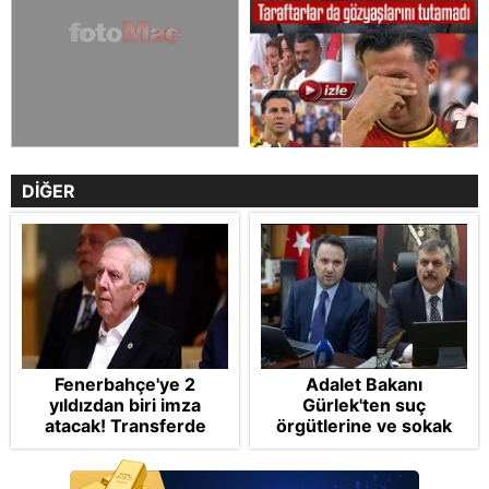
DİĞER
Fenerbahçe'ye 2
Adalet Bakanı
yıldızdan biri imza
Gürlek'ten suç
atacak! Transferde
örgütlerine ve sokak
golcü harekatı...
çetelerine net mesaj:
"Devlet tepenize
binecek"