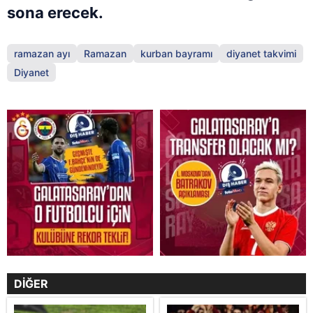
sona erecek.
ramazan ayı
Ramazan
kurban bayramı
diyanet takvimi
Diyanet
DİĞER