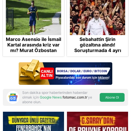
Marco Asensio ile İsmail
Sebahattin Şirin
Kartal arasında kriz var
gözaltına alındı!
mı? Murat Özbostan
Soruşturmada 4 ayrı
analiz etti: Egoları da
suçlama var
yönetmelisiniz
Son dakika spor haberlerinden haberdar
olmak için
Google News
fotomac.com.tr
'ye
Abone Ol
abone olun.
Reddet