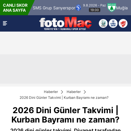
CANLI SKOR
9.8.2026 - Paz
ümrük
SMS Grup Sarıyerspor
Muğlaspor
ANA SAYFA
19:00
Haberler
Haberler
2026 Dini Günler Takvimi | Kurban Bayramı ne zaman?
2026 Dini Günler Takvimi |
Kurban Bayramı ne zaman?
2026 dini günler takvimi, Diyanet tarafından