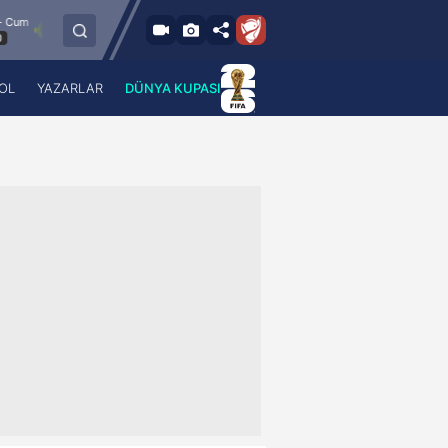
8.8.2026 - Cum
Esenler Erokspor
Hesap.com Antalyaspor
21:30
OL
YAZARLAR
DÜNYA KUPASI
 Haber
A Haber Radyo
 Spor
A Spor Radyo
TV
A News Radio
2TV
Radyo Turkuvaz
para
Turkuvaz Romantik
Turkuvaz Efsane
Vav Tv
Radyo Soft
Radyo Energy
Turkuvaz Anadolu