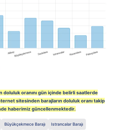
n doluluk oranını gün içinde belirli saatlerde
nternet sitesinden barajların doluluk oranı takip
inde haberimiz güncellenmektedir.
Büyükçekmece Barajı
Istrancalar Barajı