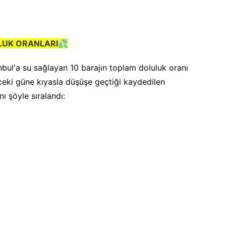
LUK ORANLARI💦
nbul'a su sağlayan 10 barajın toplam doluluk oranı
ceki güne kıyasla düşüşe geçtiği kaydedilen
ı şöyle sıralandı: