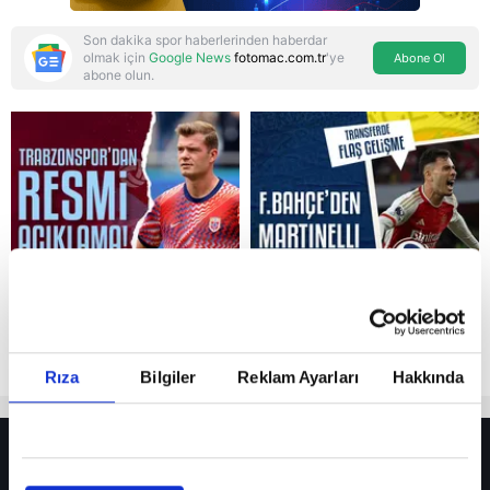
Son dakika spor haberlerinden haberdar
olmak için
Google News
fotomac.com.tr
'ye
Abone Ol
abone olun.
Reddet
Rıza
Bilgiler
Reklam Ayarları
Hakkında
HER YERDE!