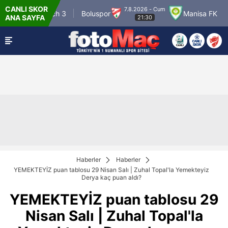
CANLI SKOR
7.8.2026 - Cum
Winner Match 3
Boluspor
Manisa FK
B
ANA SAYFA
21:30
Haberler
Haberler
YEMEKTEYİZ puan tablosu 29 Nisan Salı | Zuhal Topal'la Yemekteyiz
Derya kaç puan aldı?
YEMEKTEYİZ puan tablosu 29
Nisan Salı | Zuhal Topal'la