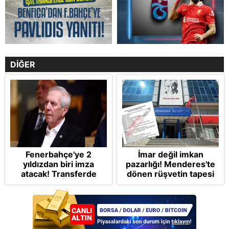
DİĞER
Fenerbahçe'ye 2
İmar değil imkan
yıldızdan biri imza
pazarlığı! Menderes'te
atacak! Transferde
dönen rüşvetin tapesi
golcü harekatı...
Takvim'de: Müdürüm
altından kalkamayız!
Para kuryesine
gönüllülük esası