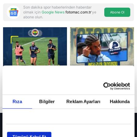
Son dakika spor haberlerinden haberdar
olmak için
Google News
fotomac.com.tr
'ye
Abone Ol
abone olun.
Reddet
Rıza
Bilgiler
Reklam Ayarları
Hakkında
HER YERDE!
Fenerbahçe’de sürpriz ayrılık ihtimali! Devre arasında gelmişti
Tümünü Kabul Et