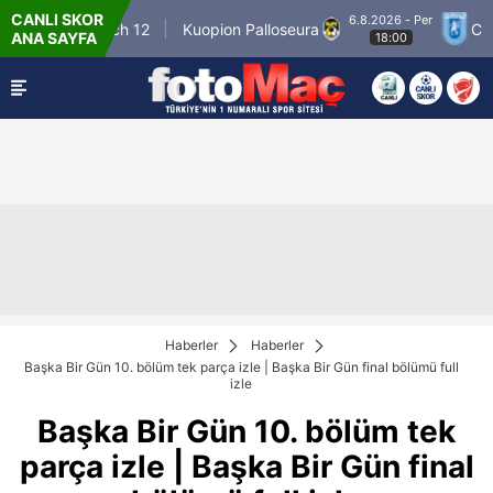
CANLI SKOR
6.8.2026 - Per
inner Match 12
Kuopion Palloseura
CS Unive
ANA SAYFA
18:00
Haberler
Haberler
Başka Bir Gün 10. bölüm tek parça izle | Başka Bir Gün final bölümü full
izle
Başka Bir Gün 10. bölüm tek
parça izle | Başka Bir Gün final