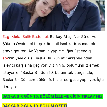
Ezgi Mola
,
Salih Bademci
, Berkay Ateş, Nur Sürer ve
Şükran Ovalı gibi birçok önemli ismi kadrosunda bir
araya getiren, Ay Yapım'ın yapımcılığını üstlendiği
atv
'nin yeni dizisi Başka Bir Gün atv ekranlarından
izleyici karşısına geçiyor. Dizinin 9. bölümünü izlemek
isteyenler "Başka Bir Gün 10. bölüm tek parça izle,
Başka Bir Gün son bölüm full izle" sorgusu yapılıyor. İşte
detaylar...
BAŞKA BİR GÜN 10. BÖLÜM İZLEMEK İÇİN TIKLAYINIZ
BAŞKA BİR GÜN 10. BÖLÜM ÖZETİ