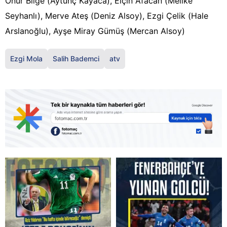
Onur Bilge (Aytunç Kayaca), Elçin Afacan (Melike
Seyhanlı), Merve Ateş (Deniz Alsoy), Ezgi Çelik (Hale
Arslanoğlu), Ayşe Miray Gümüş (Mercan Alsoy)
Ezgi Mola
Salih Bademci
atv