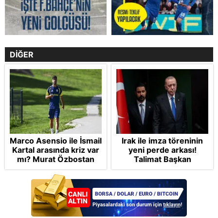
DİĞER
Marco Asensio ile İsmail
Irak ile imza töreninin
Kartal arasında kriz var
yeni perde arkası!
mı? Murat Özbostan
Talimat Başkan
analiz etti: Egoları da
Erdoğan'dan: Çekin iki
yönetmelisiniz
sandalye, imzalayın