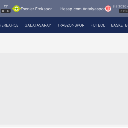
8.8.2026 - Cum
Esenler Erokspor
Hesap.com Antalyaspor
K
21:30
NERBAHÇE
GALATASARAY
TRABZONSPOR
FUTBOL
BASKETB
Beşiktaş
A
Fenerbahçe
A
Galatasaray
A
Trabzonspor
A
Futbol
A
Basketbol
Ziraat Türkiye Kupası
DİZİ
Diğer Sporlar