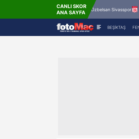
CANLI SKOR
11'
12'
Mardin 1969 Spor
Özbelsan Sivasspor
ANA SAYFA
0
-
0
0
-
0
BEŞİKTAŞ
FE