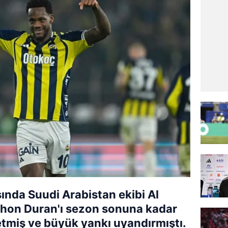
nda Suudi Arabistan ekibi Al
Jhon Duran'ı sezon sonuna kadar
 etmiş ve büyük yankı uyandırmıştı.