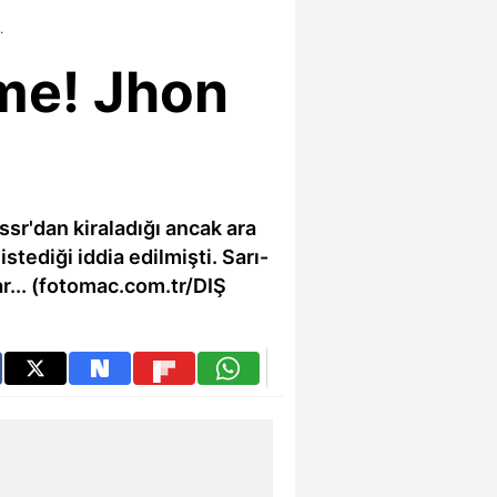
.
şme! Jhon
sr'dan kiraladığı ancak ara
stediği iddia edilmişti. Sarı-
lar... (fotomac.com.tr/DIŞ