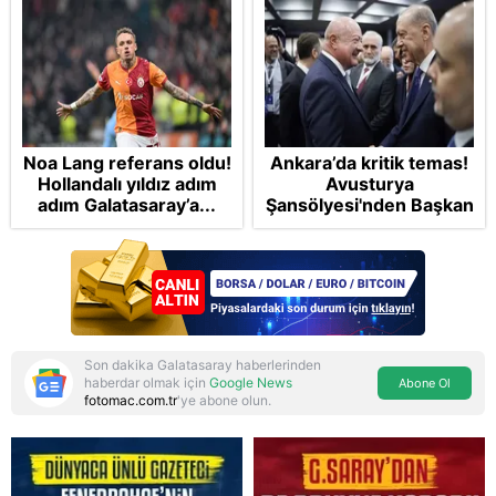
Noa Lang referans oldu!
Ankara’da kritik temas!
Hollandalı yıldız adım
Avusturya
adım Galatasaray’a...
Şansölyesi'nden Başkan
Erdoğan’ın davetine
icabet
Son dakika Galatasaray haberlerinden
haberdar olmak için
Google News
Abone Ol
fotomac.com.tr
'ye abone olun.