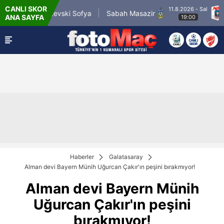
CANLI SKOR
11.8.2026 - Sal
PFC Levski Sofya
Sabah Masazir
AGF Aarh
ANA SAYFA
19:00
Haberler
Galatasaray
Alman devi Bayern Münih Uğurcan Çakır'ın peşini bırakmıyor!
Alman devi Bayern Münih
Uğurcan Çakır'ın peşini
bırakmıyor!