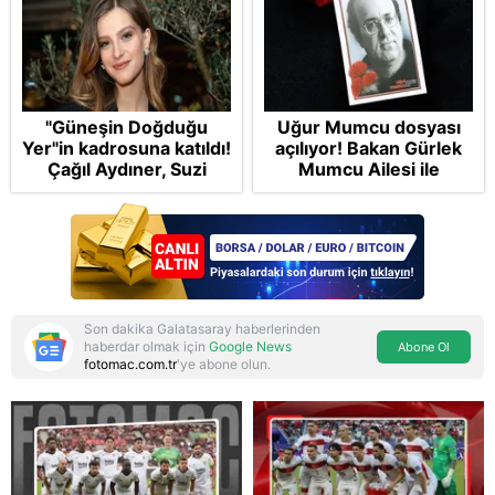
"Güneşin Doğduğu
Uğur Mumcu dosyası
Yer"in kadrosuna katıldı!
açılıyor! Bakan Gürlek
Çağıl Aydıner, Suzi
Mumcu Ailesi ile
karakteriyle geliyor
görüşecek: Baş şüpheli
İsrail.... FETÖ'den
MOSSAD'a yardım ve
yataklık
Son dakika Galatasaray haberlerinden
haberdar olmak için
Google News
Abone Ol
fotomac.com.tr
'ye abone olun.
Reddet