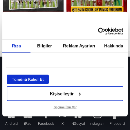
Rıza
Bilgiler
Reklam Ayarları
Hakkında
HER YERDE!
Fenerbahçe’de sürpriz ayrılık ihtimali! Devre arasında gelmişti
Tümünü Kabul Et
Fenerbahçe’nin yeni transferi Mason Greenwood için olay sözler!
Kişiselleştir
Galatasaray’da rota yeniden Thiago Almada!
iPhone
Seçime İzin Ver
Android
iPad
Facebook
X
NSosyal
Instagram
Flipboard