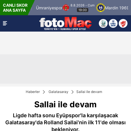
CANLI SKOR
8.8.2026 - Cum
İstanbulspor
Ümraniyespor
Mardin 1969 Sp
ANA SAYFA
19:00
Haberler
Galatasaray
Sallai ile devam
Sallai ile devam
Ligde hafta sonu Eyüpspor'la karşılaşacak
Galatasaray'da Rolland Sallai'nin ilk 11'de olması
bekleniyor.