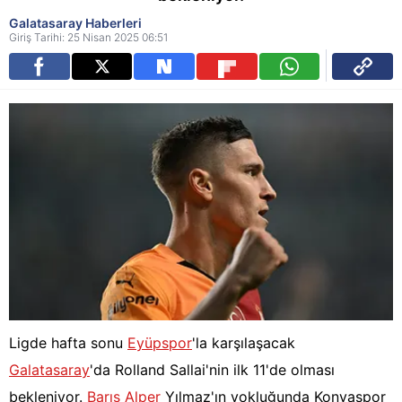
Galatasaray Haberleri
Giriş Tarihi: 25 Nisan 2025 06:51
Ligde hafta sonu
Eyüpspor
'la karşılaşacak
Galatasaray
'da Rolland Sallai'nin ilk 11'de olması
bekleniyor.
Barış Alper
Yılmaz'ın yokluğunda Konyaspor