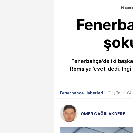
Haberl
Fenerb
şoku
Fenerbahçe'de iki başka
Roma'ya 'evet' dedi. İngi
Fenerbahçe Haberleri
Giriş Tarihi: 0
ÖMER ÇAĞRI AKDERE