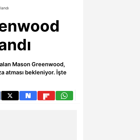
landı
eenwood
landı
er alan Mason Greenwood,
za atması bekleniyor. İşte