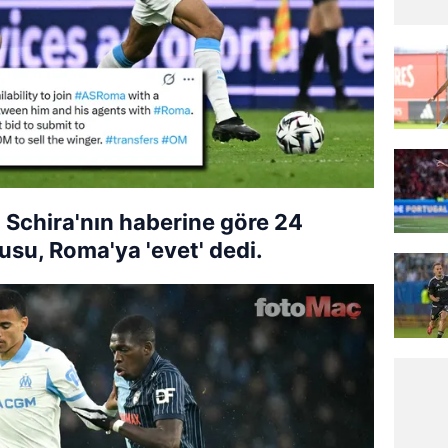
o Schira'nın haberine göre 24
su, Roma'ya 'evet' dedi.