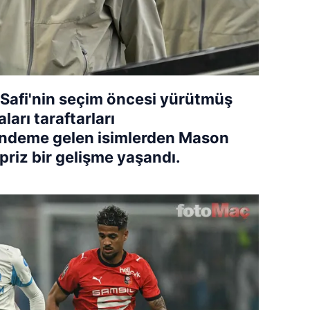
 Safi'nin seçim öncesi yürütmüş
ları taraftarları
ündeme gelen isimlerden Mason
rpriz bir gelişme yaşandı.