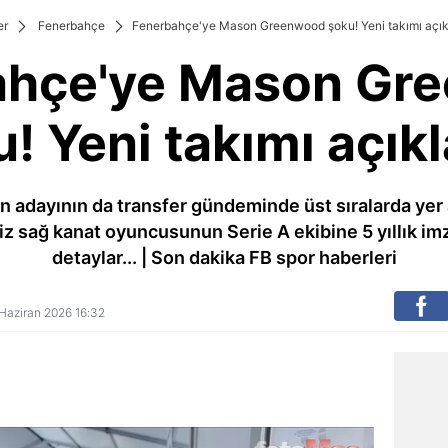
er
Fenerbahçe
Fenerbahçe'ye Mason Greenwood şoku! Yeni takımı açık
ahçe'ye Mason Gr
! Yeni takımı açık
n adayının da transfer gündeminde üst sıralarda y
liz sağ kanat oyuncusunun Serie A ekibine 5 yıllık im
detaylar... | Son dakika FB spor haberleri
4 Haziran 2026 16:32