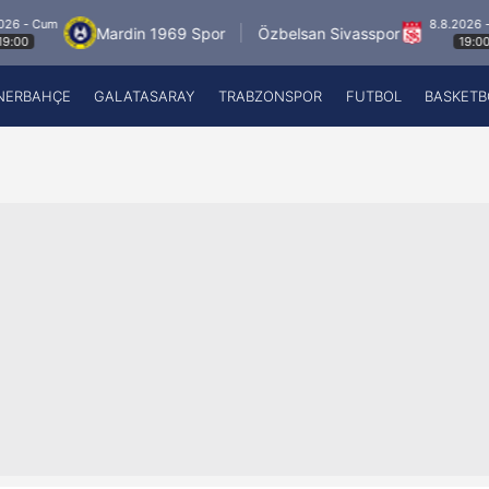
8.8.2026 - Cum
Mardin 1969 Spor
Özbelsan Sivasspor
Esen
19:00
NERBAHÇE
GALATASARAY
TRABZONSPOR
FUTBOL
BASKETB
Beşiktaş
A
Fenerbahçe
A
Galatasaray
A
Trabzonspor
A
Futbol
A
Basketbol
Ziraat Türkiye Kupası
DİZİ
Diğer Sporlar