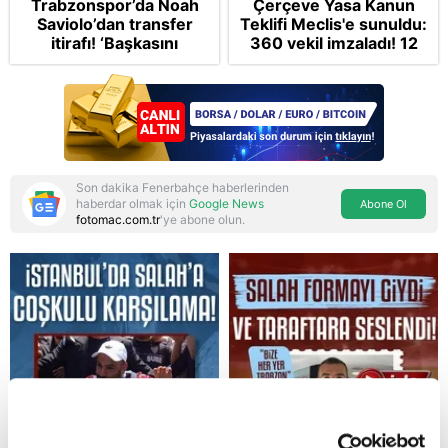
Trabzonspor’da Noah
Çerçeve Yasa Kanun
Saviolo’dan transfer
Teklifi Meclis'e sunuldu:
itirafı! ‘Başkasını
360 vekil imzaladı! 12
izlemeye geldi’
maddede tüm detaylar
Takvim'de: Silah
bırakmada tespit ve
teyit MGK'da
Son dakika Fenerbahçe haberlerinden
haberdar olmak için
Google News
Abone Ol
fotomac.com.tr
'ye abone olun.
Reddet