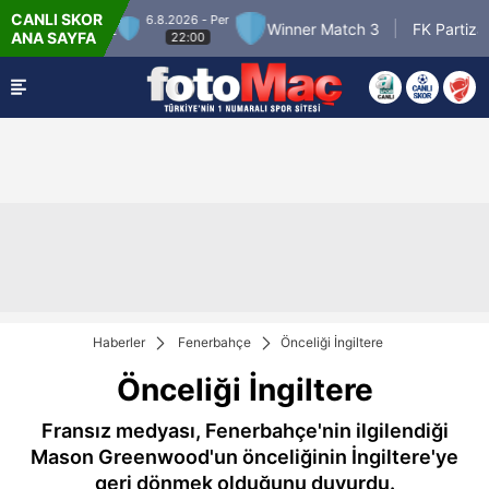
CANLI SKOR
6.8.2026 - Per
nner Match 2
Winner Match 3
FK Partizan B
ANA SAYFA
22:00
Haberler
Fenerbahçe
Önceliği İngiltere
Önceliği İngiltere
Fransız medyası, Fenerbahçe'nin ilgilendiği
Mason Greenwood'un önceliğinin İngiltere'ye
geri dönmek olduğunu duyurdu.