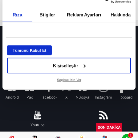
Rıza
Bilgiler
Reklam Ayarları
Hakkında
HER YERDE!
Fenerbahçe’de sürpriz ayrılık ihtimali! Devre arasında gelmişti
Tümünü Kabul Et
Fenerbahçe’nin yeni transferi Mason Greenwood için olay sözler!
Kişiselleştir
Galatasaray’da rota yeniden Thiago Almada!
iPhone
Seçime İzin Ver
Android
iPad
Facebook
X
NSosyal
Instagram
Flipboard
Youtube
RSS
SON DAKİKA
1