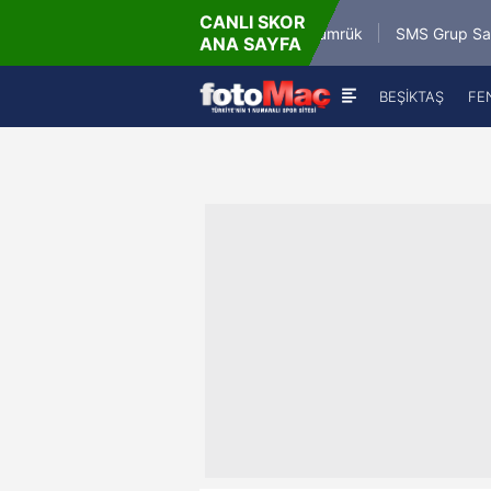
CANLI SKOR
2026 - Paz
Misirli.com.tr Karagümrük
SMS Grup Sarıyerspor
ANA SAYFA
19:00
BEŞİKTAŞ
FE