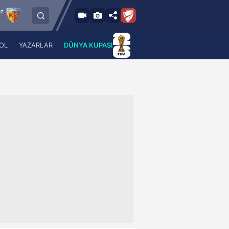
9.8.2026 - Paz
ner Kayserispor
Sipay Bodrum FK
Bursaspo
21:30
OL
YAZARLAR
DÜNYA KUPASI
 Haber
A Haber Radyo
 Spor
A Spor Radyo
TV
A News Radio
2TV
Radyo Turkuvaz
para
Turkuvaz Romantik
Turkuvaz Efsane
Vav Tv
Radyo Soft
Radyo Energy
Turkuvaz Anadolu