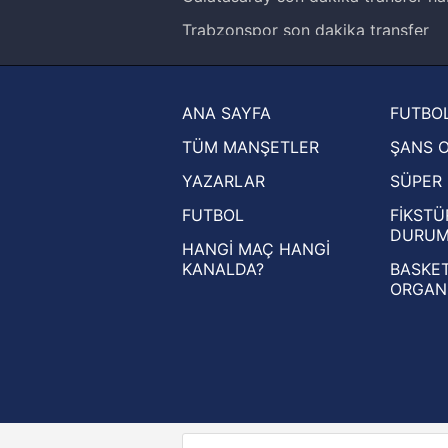
Trabzonspor son dakika transfer
haberleri
Trendyol Süper Lig haberleri
ANA SAYFA
FUTBOL
Ziraat Türkiye Kupası haberleri
TÜM MANŞETLER
ŞANS 
UEFA Şampiyonlar Ligi haberleri
YAZARLAR
SÜPER 
UEFA Avrupa Ligi haberleri
FUTBOL
FİKSTÜ
UEFA Konferans Ligi haberleri
DURU
HANGİ MAÇ HANGİ
KANALDA?
BASKET
ORGAN