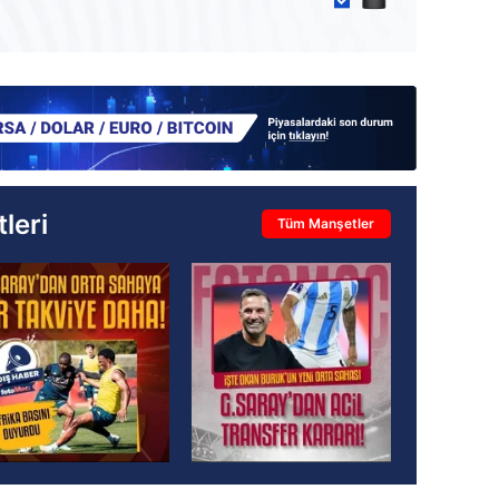
leri
Tüm Manşetler