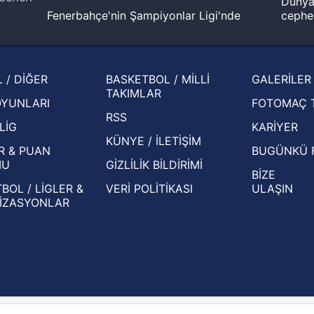
Dünya 
Fenerbahçe'nin Şampiyonlar Ligi'nde
cephe
muhtemel rakibi belli oldu! Gornik
2026 
Zabrze'yi elerlerse...
şampi
İspanya-Arjantin finalinin ardından dış
Herna
 / DİĞER
BASKETBOL / MİLLİ
GALERİLER
basından gündem olan manşetler!
ekiple
TAKIMLAR
OYUNLARI
FOTOMAÇ 
Beşiktaş'ın UEFA Avrupa Ligi'nde 3. Ön
oldu
RSS
Eleme Turu muhtemel rakipleri belli oldu!
LİG
KARİYER
KÜNYE / İLETİŞİM
R & PUAN
BUGÜNKÜ 
MU
GİZLİLİK BİLDİRİMİ
BİZE
BOL / LİGLER &
VERİ POLİTİKASI
ULAŞIN
İZASYONLAR