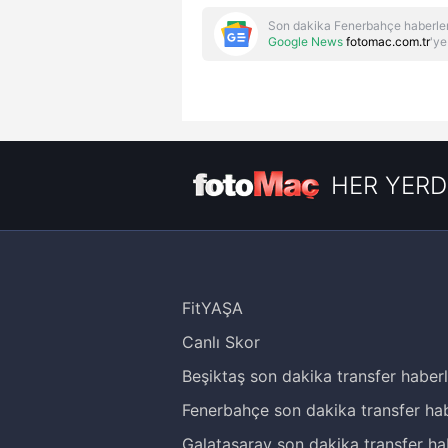
Son dakika Fenerbahçe haberler
Google News
fotomac.com.tr
'ye
HER YERD
FitYAŞA
Canlı Skor
Beşiktaş son dakika transfer haberl
Fenerbahçe son dakika transfer hab
Galatasaray son dakika transfer ha