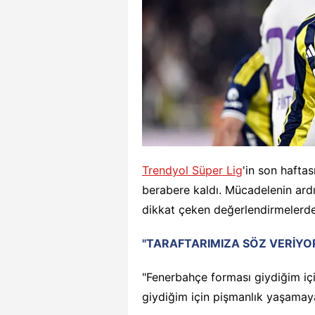
Trendyol Süper Lig
'in son hafta
berabere kaldı. Mücadelenin ardı
dikkat çeken değerlendirmelerde b
"TARAFTARIMIZA SÖZ VERİY
"Fenerbahçe forması giydiğim içi
giydiğim için pişmanlık yaşamaya