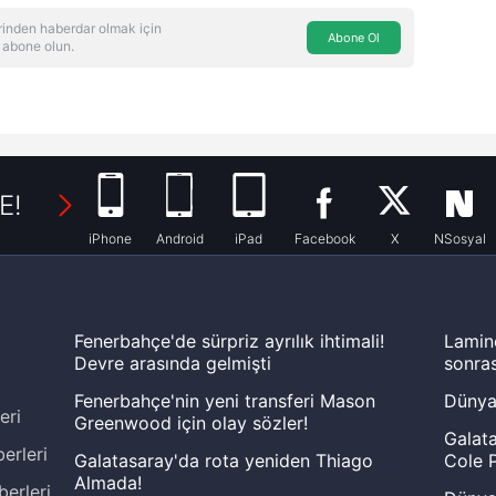
inden haberdar olmak için
Abone Ol
 abone olun.
E!
iPhone
Android
iPad
Facebook
X
NSosyal
Fenerbahçe'de sürpriz ayrılık ihtimali!
Lamin
Devre arasında gelmişti
sonras
Fenerbahçe'nin yeni transferi Mason
Dünya
eri
Greenwood için olay sözler!
Galata
erleri
Galatasaray'da rota yeniden Thiago
Cole P
Almada!
berleri