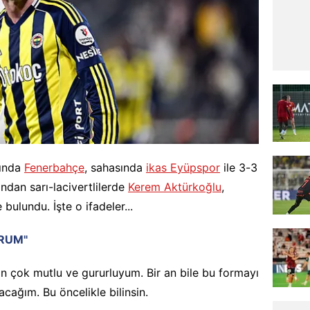
sında
Fenerbahçe
, sahasında
ikas Eyüpspor
ile 3-3
ndan sarı-lacivertlilerde
Kerem Aktürkoğlu
,
ulundu. İşte o ifadeler...
ORUM"
n çok mutlu ve gururluyum. Bir an bile bu formayı
cağım. Bu öncelikle bilinsin.