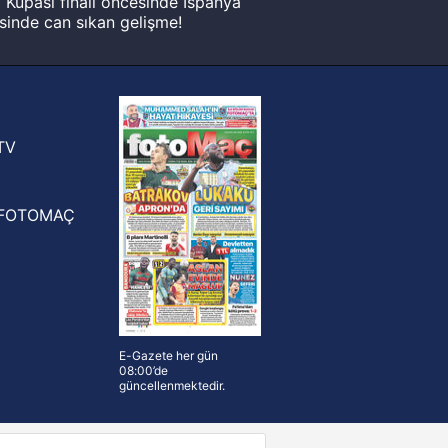
Kupası finali öncesinde İspanya
sinde can sıkan gelişme!
FIFA Dünya Kupası'nı kazanana
yonluk yüzüğü verilecek
n Crespo, Meksika Ligi
rinden Atlas'ın yeni teknik direktörü
TV
FOTOMAÇ
E-Gazete her gün
08:00’de
güncellenmektedir.