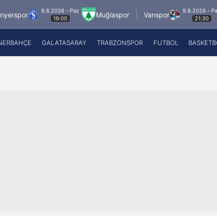
9.8.2026 - Paz
9.8.2026 - Paz
Muğlaspor
Vanspor
Zecor
19:00
21:30
NERBAHÇE
GALATASARAY
TRABZONSPOR
FUTBOL
BASKETB
Beşiktaş
A
Fenerbahçe
A
Galatasaray
A
Trabzonspor
A
Futbol
A
Basketbol
Ziraat Türkiye Kupası
DİZİ
Diğer Sporlar