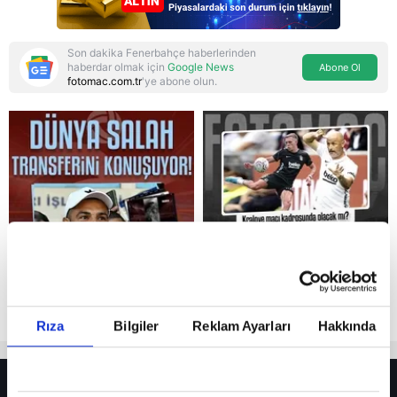
Son dakika Fenerbahçe haberlerinden
haberdar olmak için
Google News
Abone Ol
fotomac.com.tr
'ye abone olun.
Reddet
Rıza
Bilgiler
Reklam Ayarları
Hakkında
HER YERDE!