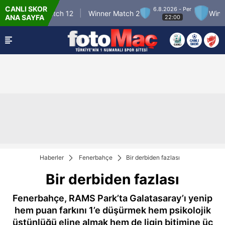
CANLI SKOR
6.8.2026 - Per
Winner Match 12
Winner Match 2
Winner M
ANA SAYFA
22:00
Haberler
Fenerbahçe
Bir derbiden fazlası
Bir derbiden fazlası
Fenerbahçe, RAMS Park’ta Galatasaray’ı yenip
hem puan farkını 1’e düşürmek hem psikolojik
üstünlüğü eline almak hem de ligin bitimine üç