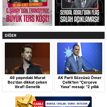
DİĞER
46 yaşındaki Murat
AK Parti Sözcüsü Ömer
Boz'dan dikkat çeken
Çelik'ten "Çerçeve
itiraf! Genetik
Yasa" mesajı: "2 yıllık
korkusunu açıkladı
sürecin en önemli
aşamasındayız"