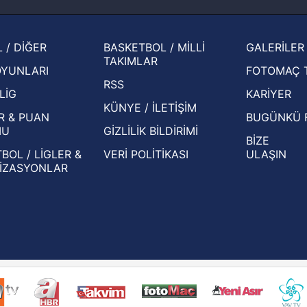
2026 
Zabrze'yi elerlerse...
şampi
İspanya-Arjantin finalinin ardından dış
Herna
 / DİĞER
BASKETBOL / MİLLİ
GALERİLER
basından gündem olan manşetler!
ekiple
TAKIMLAR
OYUNLARI
FOTOMAÇ 
Beşiktaş'ın UEFA Avrupa Ligi'nde 3. Ön
oldu
RSS
Eleme Turu muhtemel rakipleri belli oldu!
LİG
KARİYER
KÜNYE / İLETİŞİM
R & PUAN
BUGÜNKÜ 
MU
GİZLİLİK BİLDİRİMİ
BİZE
BOL / LİGLER &
VERİ POLİTİKASI
ULAŞIN
İZASYONLAR