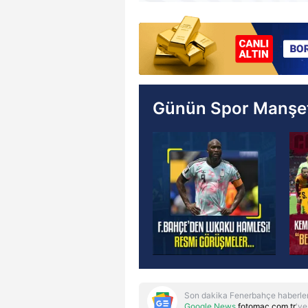
Günün Spor Manşet
Son dakika Fenerbahçe haberler
Google News
fotomac.com.tr
'ye