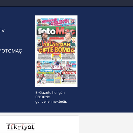
FIFA Dünya Kupası'nı kazanana
yonluk yüzüğü verilecek
n Crespo, Meksika Ligi
rinden Atlas'ın yeni teknik direktörü
TV
FOTOMAÇ
E-Gazete her gün
08:00’de
güncellenmektedir.