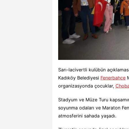
Sarı-lacivertli kulübün açıklama
Kadıköy Belediyesi
Fenerbahçe
M
organizasyonda çocuklar,
Choba
Stadyum ve Müze Turu kapsamında
soyunma odaları ve Maraton Fen
atmosferini sahada yaşadı.