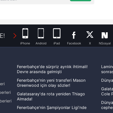
E!
iPhone
Android
iPad
Facebook
X
NSosyal
Fenerbahçe'de sürpriz ayrılık ihtimali!
Lamin
Devre arasında gelmişti
sonras
Fenerbahçe'nin yeni transferi Mason
Dünya
eri
Greenwood için olay sözler!
Galata
erleri
Galatasaray'da rota yeniden Thiago
Cole P
Almada!
berleri
Dünya 
Fenerbahçe'nin Şampiyonlar Ligi'nde
cephe
muhtemel rakibi belli oldu! Gornik