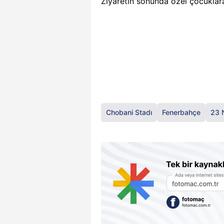
Ziyaretin sonunda özel çocuklara 
Chobani Stadı
Fenerbahçe
23 