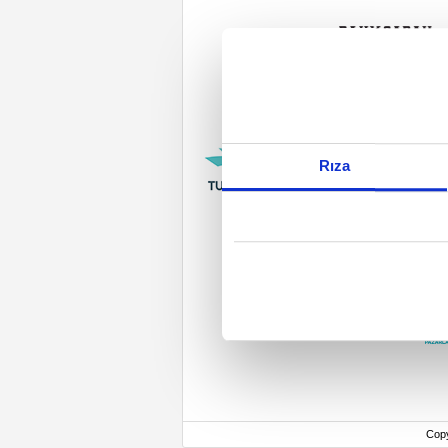
Rıza
Cop