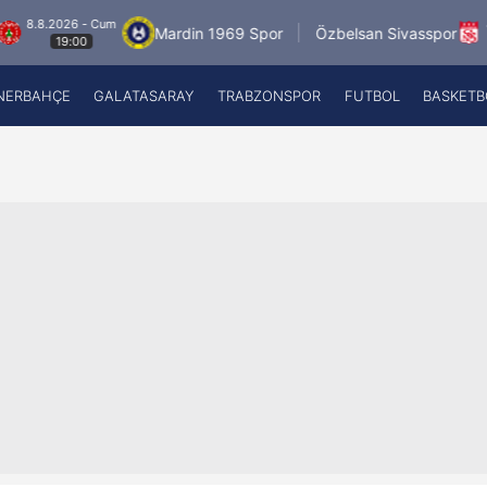
2026 - Cum
8.8.2026 
Mardin 1969 Spor
Özbelsan Sivasspor
19:00
19:0
NERBAHÇE
GALATASARAY
TRABZONSPOR
FUTBOL
BASKETB
Beşiktaş
A
Fenerbahçe
A
Galatasaray
A
Trabzonspor
A
Futbol
A
Basketbol
Ziraat Türkiye Kupası
DİZİ
Diğer Sporlar