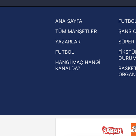
haberleri
Trendyol Süper Lig haberleri
ANA SAYFA
FUTBOL
Ziraat Türkiye Kupası haberleri
TÜM MANŞETLER
ŞANS 
UEFA Şampiyonlar Ligi haberleri
YAZARLAR
SÜPER 
UEFA Avrupa Ligi haberleri
FUTBOL
FİKSTÜ
UEFA Konferans Ligi haberleri
DURU
HANGİ MAÇ HANGİ
KANALDA?
BASKET
ORGAN
Reddet