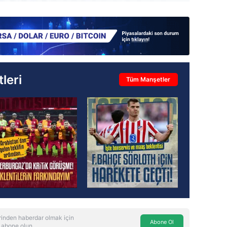
leri
Tüm Manşetler
inden haberdar olmak için
Abone Ol
 abone olun.