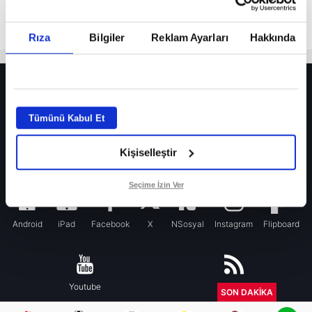
Rıza
Bilgiler
Reklam Ayarları
Hakkında
HER YERDE!
Fenerbahçe’de sürpriz ayrılık ihtimali! Devre arasında gelmişti
Tümünü Kabul Et
Fenerbahçe’nin yeni transferi Mason Greenwood için olay sözler!
Kişiselleştir
Galatasaray’da rota yeniden Thiago Almada!
iPhone
Seçime İzin Ver
Android
iPad
Facebook
X
NSosyal
Instagram
Flipboard
Youtube
RSS
SON DAKİKA