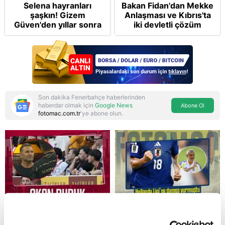
Selena hayranları
Bakan Fidan'dan Mekke
şaşkın! Gizem
Anlaşması ve Kıbrıs'ta
Güven'den yıllar sonra
iki devletli çözüm
gelen Cansu Demirci
mesajı: Bize
itirafı! "Konuşmuyoruz"
saldırmayan hiçbir ülke
hedefimizde değil
Son dakika Fenerbahçe haberlerinden
haberdar olmak için
Google News
Abone Ol
fotomac.com.tr
'ye abone olun.
Reddet