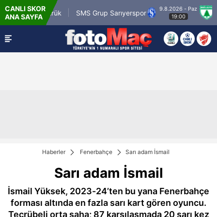
CANLI SKOR
9.8.2026 - Paz
m.tr Karagümrük
SMS Grup Sarıyerspor
Muğl
ANA SAYFA
19:00
Haberler
Fenerbahçe
Sarı adam İsmail
Sarı adam İsmail
İsmail Yüksek, 2023-24’ten bu yana Fenerbahçe
forması altında en fazla sarı kart gören oyuncu.
Tecrübeli orta saha; 87 karşılaşmada 20 sarı kez