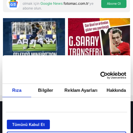
olmak için
Google News
fotomac.com.tr
'ye
Abone Ol
abone olun.
Reddet
Rıza
Bilgiler
Reklam Ayarları
Hakkında
HER YERDE!
Fenerbahçe’de sürpriz ayrılık ihtimali! Devre arasında gelmişti
Tümünü Kabul Et
Fenerbahçe’nin yeni transferi Mason Greenwood için olay sözler!