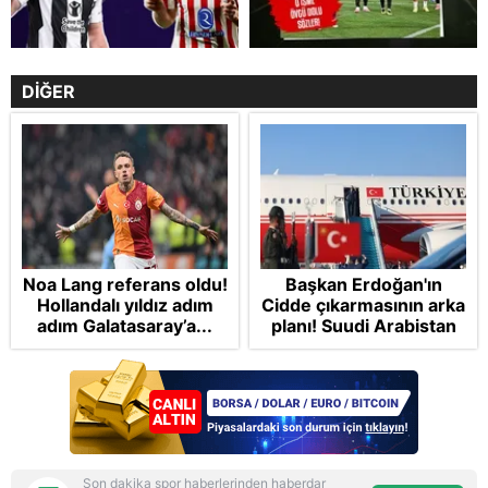
DİĞER
Noa Lang referans oldu!
Başkan Erdoğan'ın
Hollandalı yıldız adım
Cidde çıkarmasının arka
adım Galatasaray’a...
planı! Suudi Arabistan
ve Pakistan'la Mekke
Anlaşması: "Tel Aviv için
'ölümcül ittifak"
Son dakika spor haberlerinden haberdar