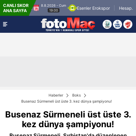
CANLI SKOR
8.8.2026 - Cum
an Sivasspor
Esenler Erokspor
Hesap.com 
ANA SAYFA
19:00
Haberler
Boks
Busenaz Sürmeneli üst üste 3. kez dünya şampiyonu!
Busenaz Sürmeneli üst üste 3.
kez dünya şampiyonu!
Busenaz Sürmeneli, Sırbistan'da düzenlenen