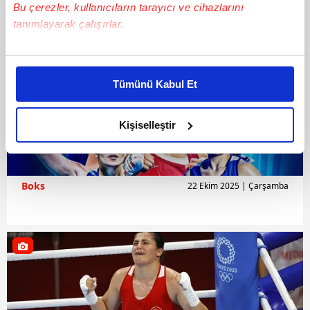
Bu çerezler, kullanıcıların tarayıcı ve cihazlarını
tanımlayarak çalışırlar.
Bu çerezlere izin vermeniz halinde sizlere özel
kişiselleştirilmiş reklamlar sunabilir, sayfalarımızda sizlere
Tümünü Kabul Et
daha iyi reklam deneyimi yaşatabiliriz. Bunu yaparken
amacımızın size daha iyi bir reklam deneyimi sunmak
olduğunu ve sizlere en iyi içerikleri sunabilmek adına
Kişiselleştir
elimizden gelen çabayı gösterdiğimizi ve bu noktada,
reklamların maliyetlerimizi karşılamak noktasında tek gelir
kalemimiz olduğunu sizlere hatırlatmak isteriz.
Boks
22 Ekim 2025 | Çarşamba
Her halükârda, kullanıcılar, bu çerezlere izin vermedikleri
takdirde, kullanıcılara hedefli reklamlar
gösterilmeyecektir."
Sizlere daha iyi bir hizmet sunabilmek için İnternet
Sitemizde kendimize ve üçüncü kişilere ait çerezler
kullanılmaktadır. Bu çerezler vasıtasıyla çeşitli kişisel