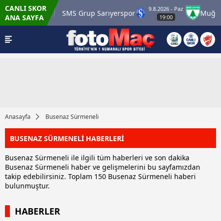
CANLI SKOR
9.8.2026 - Paz
Karagümrük
SMS Grup Sarıyerspor
Muğlaspo
ANA SAYFA
19:00
Anasayfa
Busenaz Sürmeneli
BUSENAZ SÜRMENELİ HABERLERİ
Busenaz Sürmeneli ile ilgili tüm haberleri ve son dakika
Busenaz Sürmeneli haber ve gelişmelerini bu sayfamızdan
takip edebilirsiniz. Toplam 150 Busenaz Sürmeneli haberi
bulunmuştur.
HABERLER