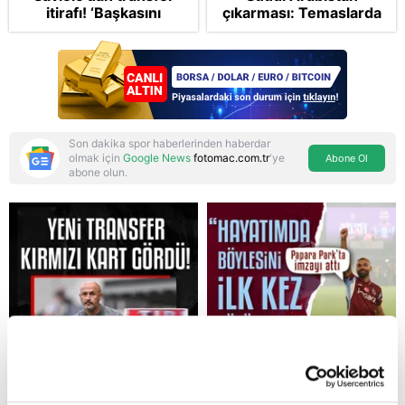
itirafı! ‘Başkasını
çıkarması: Temaslarda
izlemeye geldi’
bulunacak
Son dakika spor haberlerinden haberdar
olmak için
Google News
fotomac.com.tr
'ye
Abone Ol
abone olun.
Reddet