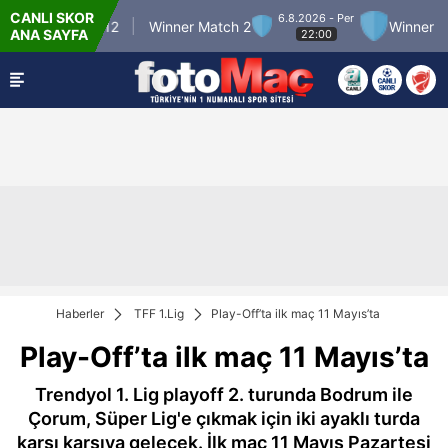
CANLI SKOR
6.8.2026 - Per
inner Match 12
Winner Match 2
Winner Mat
ANA SAYFA
22:00
Haberler
TFF 1.Lig
Play-Off’ta ilk maç 11 Mayıs’ta
Play-Off’ta ilk maç 11 Mayıs’ta
Trendyol 1. Lig playoff 2. turunda Bodrum ile
Çorum, Süper Lig'e çıkmak için iki ayaklı turda
karşı karşıya gelecek. İlk maç 11 Mayıs Pazartesi