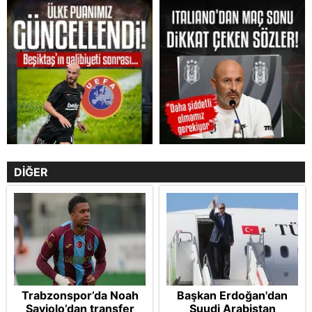
DİĞER
Trabzonspor’da Noah
Başkan Erdoğan'dan
Saviolo’dan transfer
Suudi Arabistan