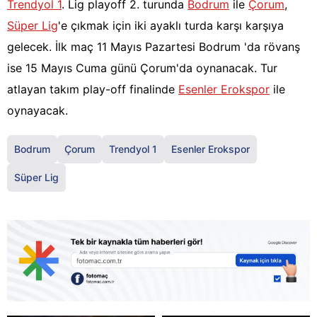
Trendyol 1
. Lig playoff 2. turunda
Bodrum
ile
Çorum
,
Süper Lig
'e çıkmak için iki ayaklı turda karşı karşıya
gelecek. İlk maç 11 Mayıs Pazartesi Bodrum 'da rövanş
ise 15 Mayıs Cuma günü Çorum'da oynanacak. Tur
atlayan takım play-off finalinde
Esenler Erokspor
ile
oynayacak.
Bodrum
Çorum
Trendyol 1
Esenler Erokspor
Süper Lig