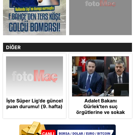
DİĞER
İşte Süper Lig'de güncel
Adalet Bakanı
puan durumu! (9. hafta)
Gürlek'ten suç
örgütlerine ve sokak
çetelerine net mesaj:
"Devlet tepenize
binecek"