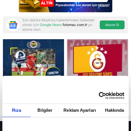
Son dakika Beşiktaş haberlerinden haberdar
olmak için
Google News
fotomac.com.tr
'ye
Abone Ol
abone olun.
Reddet
Rıza
Bilgiler
Reklam Ayarları
Hakkında
HER YERDE!