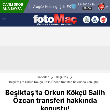
CANLI SKOR
9.8.2026 - Paz
eçiörengücü
Alagöz Holding Iğdır FK
Misirli
ANA SAYFA
19:00
Haberler
Beşiktaş
Beşiktaş'ta Orkun Kökçü Salih Özcan transferi hakkında konuştu!
Beşiktaş'ta Orkun Kökçü Salih
Özcan transferi hakkında
konuştu!