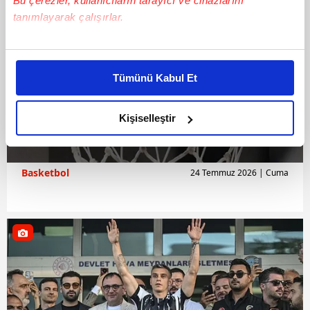
Bu çerezler, kullanıcıların tarayıcı ve cihazlarını
tanımlayarak çalışırlar.
Bu çerezlere izin vermeniz halinde sizlere özel
kişiselleştirilmiş reklamlar sunabilir, sayfalarımızda sizlere
Tümünü Kabul Et
daha iyi reklam deneyimi yaşatabiliriz. Bunu yaparken
amacımızın size daha iyi bir reklam deneyimi sunmak
olduğunu ve sizlere en iyi içerikleri sunabilmek adına
Kişiselleştir
elimizden gelen çabayı gösterdiğimizi ve bu noktada,
reklamların maliyetlerimizi karşılamak noktasında tek gelir
kalemimiz olduğunu sizlere hatırlatmak isteriz.
Basketbol
24 Temmuz 2026 | Cuma
Her halükârda, kullanıcılar, bu çerezlere izin vermedikleri
takdirde, kullanıcılara hedefli reklamlar
gösterilmeyecektir."
Sizlere daha iyi bir hizmet sunabilmek için İnternet
Sitemizde kendimize ve üçüncü kişilere ait çerezler
kullanılmaktadır. Bu çerezler vasıtasıyla çeşitli kişisel