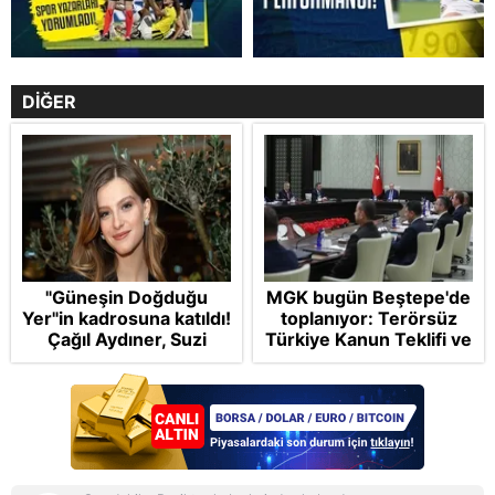
DİĞER
"Güneşin Doğduğu
MGK bugün Beştepe'de
Yer"in kadrosuna katıldı!
toplanıyor: Terörsüz
Çağıl Aydıner, Suzi
Türkiye Kanun Teklifi ve
karakteriyle geliyor
bölgesel güvenlik
başlıkları masada