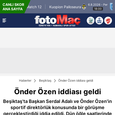
CANLI SKOR
6.8.2026 - Per
Winner Match 12
Kuopion Palloseura
CS
ANA SAYFA
18:00
Haberler
Beşiktaş
Önder Özen iddiası geldi
Önder Özen iddiası geldi
Beşiktaş'ta Başkan Serdal Adalı ve Önder Özen'in
sportif direktörlük konusunda bir görüşme
gerçekleştirdiği iddia edildi. Dün öğle saatlerinde