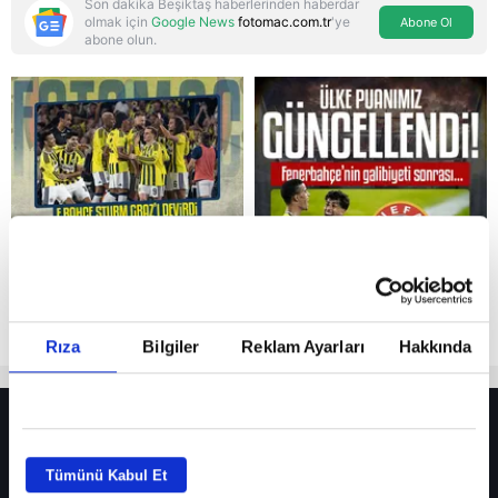
Son dakika Beşiktaş haberlerinden haberdar
olmak için
Google News
fotomac.com.tr
'ye
Abone Ol
abone olun.
Reddet
Rıza
Bilgiler
Reklam Ayarları
Hakkında
HER YERDE!
Fenerbahçe’de sürpriz ayrılık ihtimali! Devre arasında gelmişti
Tümünü Kabul Et