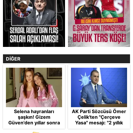
DİĞER
Selena hayranları
AK Parti Sözcüsü Ömer
şaşkın! Gizem
Çelik'ten "Çerçeve
Güven'den yıllar sonra
Yasa" mesajı: "2 yıllık
gelen Cansu Demirci
sürecin en önemli