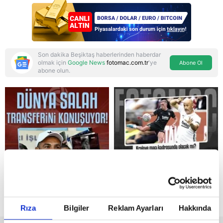
itirafı! "Konuşmuyoruz"
aşamasındayız"
Son dakika Beşiktaş haberlerinden haberdar
olmak için
Google News
fotomac.com.tr
'ye
Abone Ol
abone olun.
Reddet
Rıza
Bilgiler
Reklam Ayarları
Hakkında