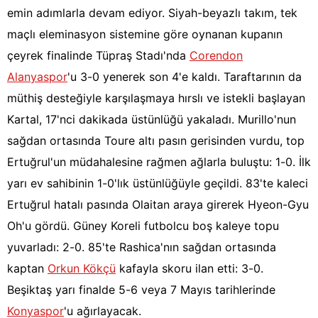
emin adımlarla devam ediyor. Siyah-beyazlı takım, tek
maçlı eleminasyon sistemine göre oynanan kupanın
çeyrek finalinde Tüpraş Stadı'nda
Corendon
Alanyaspor
'u 3-0 yenerek son 4'e kaldı. Taraftarının da
müthiş desteğiyle karşılaşmaya hırslı ve istekli başlayan
Kartal, 17'nci dakikada üstünlüğü yakaladı. Murillo'nun
sağdan ortasında Toure altı pasın gerisinden vurdu, top
Ertuğrul'un müdahalesine rağmen ağlarla buluştu: 1-0. İlk
yarı ev sahibinin 1-0'lık üstünlüğüyle geçildi. 83'te kaleci
Ertuğrul hatalı pasında Olaitan araya girerek Hyeon-Gyu
Oh'u gördü. Güney Koreli futbolcu boş kaleye topu
yuvarladı: 2-0. 85'te Rashica'nın sağdan ortasında
kaptan
Orkun Kökçü
kafayla skoru ilan etti: 3-0.
Beşiktaş yarı finalde 5-6 veya 7 Mayıs tarihlerinde
Konyaspor
'u ağırlayacak.